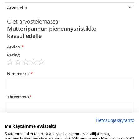
Arvostelut
Olet arvostelemassa:
Mutteripannun pienennysristikko
kaasuliedelle
Arviosi
Rating
1
2
3
4
5
star
stars
stars
stars
stars
Nimimerkki
Yhteenveto
Arvostelu
Tietosuojakäytäntö
Me käytämme evästeitä
Saatamme tallentaa niitä analysoidaksemme vierailijatietoja,
parannellaksemme sivustoamme, esittääksemme henkilökohtaista sisältöä