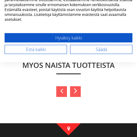
ja tarjotaksemme sinulle erinomaisen kokemuksen verkkosivustolla.
Estämällä evästeet, poistat käytöstä osan sivuston käyttöä helpottavista
ominaisuuksista. Lisätietoja käyttämistämme evästeistä saat avaamalla
asetukset.
Lähetä arvostelu
Hyväksy kaikki
Estä kaikki
Säädä
SAATTAISIT OLLA KIINNOSTUNUT
MYÖS NÄISTÄ TUOTTEISTA