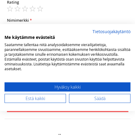
Rating
1
2
3
4
5
star
stars
stars
stars
stars
Nimimerkki
Tietosuojakäytäntö
Me käytämme evästeitä
Yhteenveto
Saatamme tallentaa niitä analysoidaksemme vierailijatietoja,
parannellaksemme sivustoamme, esittääksemme henkilökohtaista sisältöä
ja tarjotaksemme sinulle erinomaisen kokemuksen verkkosivustolla.
Estämällä evästeet, poistat käytöstä osan sivuston käyttöä helpottavista
ominaisuuksista. Lisätietoja käyttämistämme evästeistä saat avaamalla
Arvostelu
asetukset.
Hyväksy kaikki
Estä kaikki
Säädä
Lähetä arvostelu