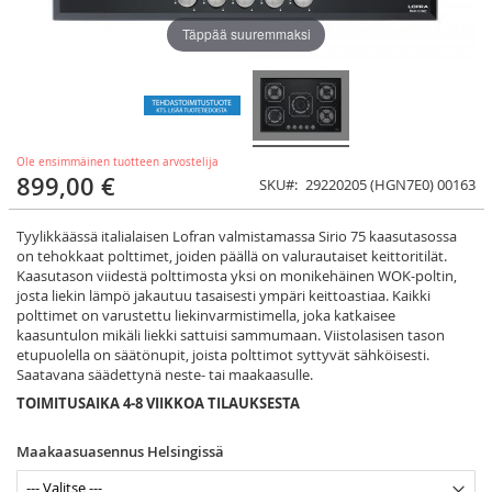
Täppää suuremmaksi
Ole ensimmäinen tuotteen arvostelija
899,00 €
SKU
29220205 (HGN7E0) 00163
Tyylikkäässä italialaisen Lofran valmistamassa Sirio 75 kaasutasossa
on tehokkaat polttimet, joiden päällä on valurautaiset keittoritilät.
Kaasutason viidestä polttimosta yksi on monikehäinen WOK-poltin,
josta liekin lämpö jakautuu tasaisesti ympäri keittoastiaa. Kaikki
polttimet on varustettu liekinvarmistimella, joka katkaisee
kaasuntulon mikäli liekki sattuisi sammumaan. Viistolasisen tason
etupuolella on säätönupit, joista polttimot syttyvät sähköisesti.
Saatavana säädettynä neste- tai maakaasulle.
TOIMITUSAIKA 4-8 VIIKKOA TILAUKSESTA
Maakaasuasennus Helsingissä