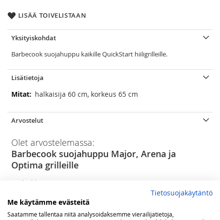
LISÄÄ TOIVELISTAAN
Yksityiskohdat
Barbecook suojahuppu kaikille QuickStart hiiligrilleille.
Lisätietoja
Lisätietoja
halkaisija 60 cm, korkeus 65 cm
Arvostelut
Olet arvostelemassa:
Barbecook suojahuppu Major, Arena ja
Optima grilleille
Arviosi
Tietosuojakäytäntö
Rating
Me käytämme evästeitä
Saatamme tallentaa niitä analysoidaksemme vierailijatietoja,
1
2
3
4
5