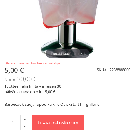
Täppää suuremmaksi
Ole ensimmäinen tuotteen arvostelija
5,00 €
Tarjoushinta
SKU
2238888000
30,00 €
Norm.
Tuotteen alin hinta viimeisen 30
päivän aikana on ollut 5,00 €
Barbecook suojahuppu kaikille QuickStart hiiligrilleille.
Lisää ostoskoriin