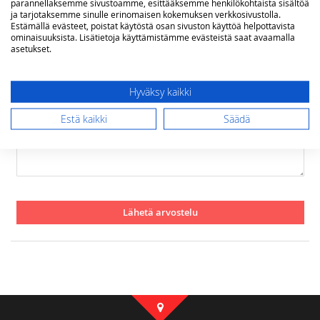
parannellaksemme sivustoamme, esittääksemme henkilökohtaista sisältöä
star
stars
stars
stars
stars
Nimimerkki
ja tarjotaksemme sinulle erinomaisen kokemuksen verkkosivustolla.
Estämällä evästeet, poistat käytöstä osan sivuston käyttöä helpottavista
ominaisuuksista. Lisätietoja käyttämistämme evästeistä saat avaamalla
asetukset.
Yhteenveto
Hyväksy kaikki
Arvostelu
Estä kaikki
Säädä
Lähetä arvostelu