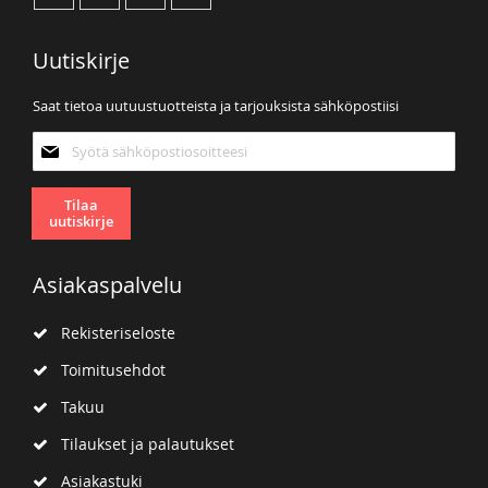
Uutiskirje
Saat tietoa uutuustuotteista ja tarjouksista sähköpostiisi
Tilaa
uutiskirjeemme:
Tilaa
uutiskirje
Asiakaspalvelu
Rekisteriseloste
Toimitusehdot
Takuu
Tilaukset ja palautukset
Asiakastuki