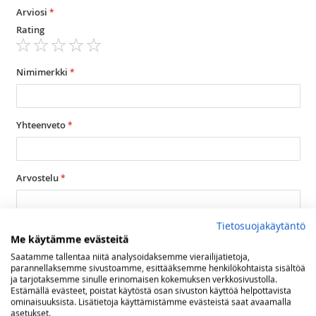
Arviosi
Rating
1
2
3
4
5
star
stars
stars
stars
stars
Nimimerkki
Yhteenveto
Arvostelu
Tietosuojakäytäntö
Me käytämme evästeitä
Saatamme tallentaa niitä analysoidaksemme vierailijatietoja,
parannellaksemme sivustoamme, esittääksemme henkilökohtaista sisältöä
Lähetä arvostelu
ja tarjotaksemme sinulle erinomaisen kokemuksen verkkosivustolla.
Estämällä evästeet, poistat käytöstä osan sivuston käyttöä helpottavista
ominaisuuksista. Lisätietoja käyttämistämme evästeistä saat avaamalla
asetukset.