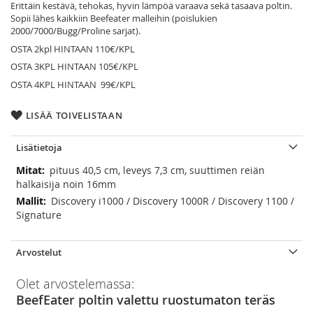
Erittäin kestävä, tehokas, hyvin lämpöä varaava sekä tasaava poltin.
Sopii lähes kaikkiin Beefeater malleihin (poislukien
2000/7000/Bugg/Proline sarjat).
OSTA 2kpl HINTAAN 110€/KPL
OSTA 3KPL HINTAAN 105€/KPL
OSTA 4KPL HINTAAN 99€/KPL
LISÄÄ TOIVELISTAAN
Lisätietoja
Lisätietoja
pituus 40,5 cm, leveys 7,3 cm, suuttimen reiän
halkaisija noin 16mm
Discovery i1000 / Discovery 1000R / Discovery 1100 /
Signature
Arvostelut
Olet arvostelemassa:
BeefEater poltin valettu ruostumaton teräs