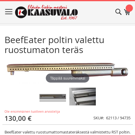
Skip
Haku
Os
to
Content
BeefEater poltin valettu
ruostumaton teräs
Skip
Skip
to
to
the
the
end
beginning
Täppää suuremmaksi
of
of
the
the
images
images
gallery
gallery
Ole ensimmäinen tuotteen arvostelija
130,00 €
SKU
62113 / 94735
BeefEater valettu ruostumattomastateräksestä valmistettu RST poltin.