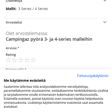
Lisätietoja
Lisätietoja
3 Series / 4 Series
Arvostelut
Olet arvostelemassa:
Campingaz pyörä 3- ja 4-series malleihin
Arviosi
Rating
1
2
3
4
5
star
stars
stars
stars
stars
Nimimerkki
Tietosuojakäytäntö
Me käytämme evästeitä
Saatamme tallentaa niitä analysoidaksemme vierailijatietoja,
Yhteenveto
parannellaksemme sivustoamme, esittääksemme henkilökohtaista sisältöä
ja tarjotaksemme sinulle erinomaisen kokemuksen verkkosivustolla.
Estämällä evästeet, poistat käytöstä osan sivuston käyttöä helpottavista
ominaisuuksista. Lisätietoja käyttämistämme evästeistä saat avaamalla
asetukset.
Arvostelu