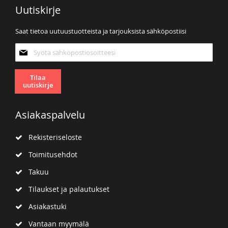
Uutiskirje
Saat tietoa uutuustuotteista ja tarjouksista sähköpostiisi
Tilaa
uutiskirjeemme:
Tilaa
uutiskirje
Asiakaspalvelu
Rekisteriseloste
Toimitusehdot
Takuu
Tilaukset ja palautukset
Asiakastuki
Vantaan myymälä