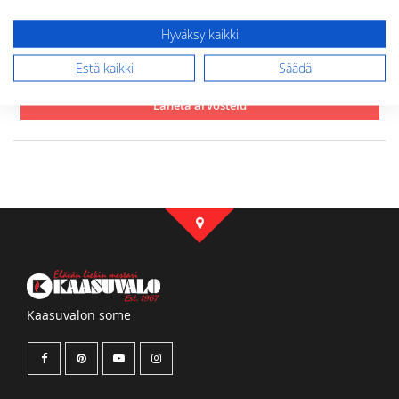
Hyväksy kaikki
Estä kaikki
Säädä
Lähetä arvostelu
Kaasuvalon some