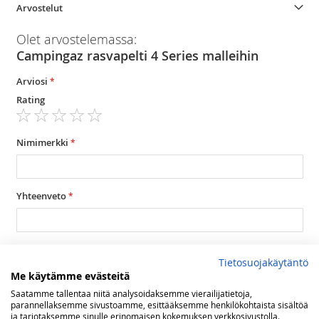
Arvostelut
Olet arvostelemassa:
Campingaz rasvapelti 4 Series malleihin
Arviosi
Rating
1
2
3
4
5
star
stars
stars
stars
stars
Nimimerkki
Yhteenveto
Arvostelu
Tietosuojakäytäntö
Me käytämme evästeitä
Saatamme tallentaa niitä analysoidaksemme vierailijatietoja,
parannellaksemme sivustoamme, esittääksemme henkilökohtaista sisältöä
ja tarjotaksemme sinulle erinomaisen kokemuksen verkkosivustolla.