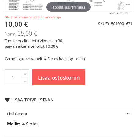
Täppää suuremmaksi
Ole ensimmäinen tuotteen arvostelija
10,00 €
Tarjoushinta
SKU
5010001671
25,00 €
Norm.
Tuotteen alin hinta viimeisen 30
päivän aikana on ollut 10,00 €
Campingaz rasvapelti 4 Series kaasugrilleihin
Lisää ostoskoriin
LISÄÄ TOIVELISTAAN
Lisätietoja
Lisätietoja
4 Series