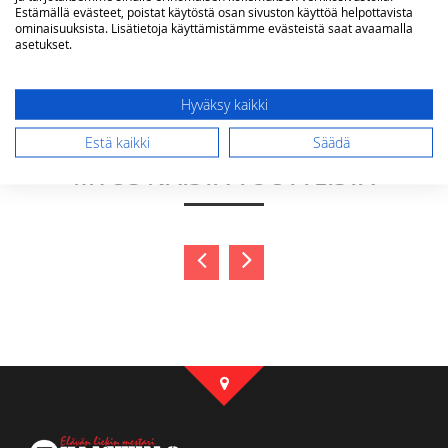
Estämällä evästeet, poistat käytöstä osan sivuston käyttöä helpottavista
ominaisuuksista. Lisätietoja käyttämistämme evästeistä saat avaamalla
Lähetä arvostelu
asetukset.
Hyväksy kaikki
SAATTAISIT OLLA KIINNOSTUNUT
Estä kaikki
Säädä
MYÖS NÄISTÄ TUOTTEISTA