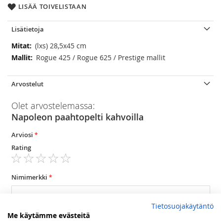
LISÄÄ TOIVELISTAAN
Lisätietoja
Lisätietoja
(lxs) 28,5x45 cm
Rogue 425 / Rogue 625 / Prestige mallit
Arvostelut
Olet arvostelemassa:
Napoleon paahtopelti kahvoilla
Arviosi
Rating
1
2
3
4
5
star
stars
stars
stars
stars
Nimimerkki
Tietosuojakäytäntö
Yhteenveto
Me käytämme evästeitä