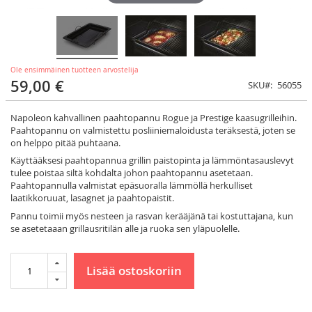
Ole ensimmäinen tuotteen arvostelija
59,00 €
SKU
56055
Napoleon kahvallinen paahtopannu Rogue ja Prestige kaasugrilleihin.
Paahtopannu on valmistettu posliiniemaloidusta teräksestä, joten se
on helppo pitää puhtaana.
Käyttääksesi paahtopannua grillin paistopinta ja lämmöntasauslevyt
tulee poistaa siltä kohdalta johon paahtopannu asetetaan.
Paahtopannulla valmistat epäsuoralla lämmöllä herkulliset
laatikkoruuat, lasagnet ja paahtopaistit.
Pannu toimii myös nesteen ja rasvan kerääjänä tai kostuttajana, kun
se asetetaaan grillausritilän alle ja ruoka sen yläpuolelle.
Lisää ostoskoriin