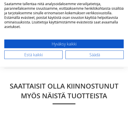
Saatamme tallentaa niitä analysoidaksemme vierailijatietoja,
parannellaksemme sivustoamme, esittääksemme henkilökohtaista sisältöä
ja tarjotaksemme sinulle erinomaisen kokemuksen verkkosivustolla.
Arvostelu
Estämällä evästeet, poistat käytöstä osan sivuston käyttöä helpottavista
ominaisuuksista. Lisätietoja käyttämistämme evästeistä saat avaamalla
asetukset.
Hyväksy kaikki
Estä kaikki
Säädä
Lähetä arvostelu
SAATTAISIT OLLA KIINNOSTUNUT
MYÖS NÄISTÄ TUOTTEISTA