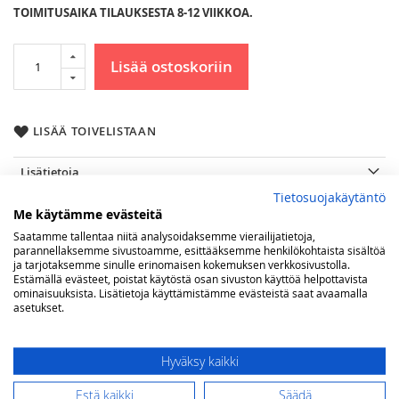
TOIMITUSAIKA TILAUKSESTA 8-12 VIIKKOA.
Lisää ostoskoriin
LISÄÄ TOIVELISTAAN
Lisätietoja
Tietosuojakäytäntö
Lisätietoja
177 litraa
Me käytämme evästeitä
(lxsxk) 91 x 77 x 178 cm
Saatamme tallentaa niitä analysoidaksemme vierailijatietoja,
kokonaistilavuus 596 litraa
parannellaksemme sivustoamme, esittääksemme henkilökohtaista sisältöä
220-240 V 50 Hz
ja tarjotaksemme sinulle erinomaisen kokemuksen verkkosivustolla.
Estämällä evästeet, poistat käytöstä osan sivuston käyttöä helpottavista
vuotuinen energian kulutus 410 kW
ominaisuuksista. Lisätietoja käyttämistämme evästeistä saat avaamalla
asetukset.
Arvostelut
Hyväksy kaikki
Olet arvostelemassa:
Steel Genesi 90 French Door jääkaappi, musta
Estä kaikki
Säädä