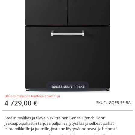
Täppää suuremmaksi
Ole ensimmäinen tuotteen arvostelija
4 729,00 €
SKU
GQFR-9F-BA
Steelin tyylikäs ja tilava 596 litrainen Genesi French Door
jääkaappipakastin tarjoaa paljon säilytystilaa ja selkeät paikat
elintarvikkeille ja juomille, josta ne löytyvät nopeasti ja helposti.