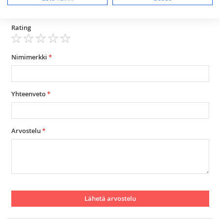
Arviosi
Rating
1
2
3
4
5
star
stars
stars
stars
stars
Nimimerkki
Yhteenveto
Arvostelu
Lähetä arvostelu