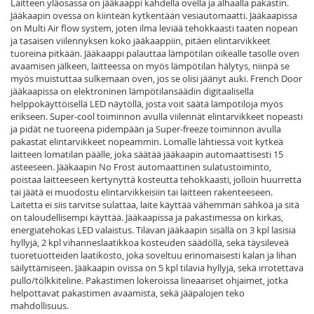
Laitteen yläosassa on jääkaappi kahdella ovella ja alhaalla pakastin.
Jääkaapin ovessa on kiinteän kytkentään vesiautomaatti. Jääkaapissa
on Multi Air flow system, joten ilma leviää tehokkaasti taaten nopean
ja tasaisen viilennyksen koko jääkaappiin, pitäen elintarvikkeet
tuoreina pitkään. Jääkaappi palauttaa lämpötilan oikealle tasolle oven
avaamisen jälkeen, laitteessa on myös lämpötilan hälytys, niinpä se
myös muistuttaa sulkemaan oven, jos se olisi jäänyt auki. French Door
jääkaapissa on elektroninen lämpötilansäädin digitaalisella
helppokäyttöisellä LED näytöllä, josta voit säätä lämpötiloja myös
erikseen. Super-cool toiminnon avulla viilennät elintarvikkeet nopeasti
ja pidät ne tuoreena pidempään ja Super-freeze toiminnon avulla
pakastat elintarvikkeet nopeammin. Lomalle lähtiessä voit kytkeä
laitteen lomatilan päälle, joka säätää jääkaapin automaattisesti 15
asteeseen. Jääkaapin No Frost automaattinen sulatustoiminto,
poistaa laitteeseen kertynyttä kosteutta tehokkaasti, jolloin huurretta
tai jäätä ei muodostu elintarvikkeisiin tai laitteen rakenteeseen.
Laitetta ei siis tarvitse sulattaa, laite käyttää vähemmän sähköä ja sitä
on taloudellisempi käyttää. Jääkaapissa ja pakastimessa on kirkas,
energiatehokas LED valaistus. Tilavan jääkaapin sisällä on 3 kpl lasisia
hyllyjä, 2 kpl vihanneslaatikkoa kosteuden säädöllä, sekä täysileveä
tuoretuotteiden laatikosto, joka soveltuu erinomaisesti kalan ja lihan
säilyttämiseen. Jääkaapin ovissa on 5 kpl tilavia hyllyjä, sekä irrotettava
pullo/tölkkiteline. Pakastimen lokeroissa lineaariset ohjaimet, jotka
helpottavat pakastimen avaamista, sekä jääpalojen teko
mahdollisuus.