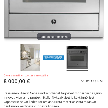
Täppää suuremmaksi
Ole ensimmäinen tuotteen arvostelija
8 000,00 €
SKU
GQ9S-5FI
Italialaisen Steelin Genesi induktioliedet tarjoavat modernin designin
innovatiivisella huipputekniikalla. Nykyaikaiset ja käytännölliset
vapaasti seisovat liedet korkealaatuisista materiaaleista takaavat
nautinnon keittiössä vuodesta toiseen.