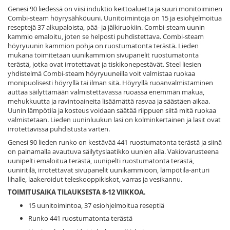
Genesi 90 liedessä on viisi induktio keittoaluetta ja suuri monitoiminen
Combi-steam höyrysähköuuni. Uunitoimintoja on 15 ja esiohjelmoitua
reseptejä 37 alkupaloista, pää- ja jälkiruokiin. Combi-steam uunin
kammio emaloitu, joten se helposti puhdistettava. Combi-steam
höyryuunin kammion pohja on ruostumatonta terästä. Lieden
mukana toimitetaan uunikammion sivupanelit ruostumatonta
terästä, jotka ovat irrotettavat ja tiskikonepestävät. Steel liesien
yhdistelmä Combi-steam höyryuuneilla voit valmistaa ruokaa
monipuolisesti höyryllä tai ilman sitä. Höyryllä ruoanvalmistaminen
auttaa säilyttämään valmistettavassa ruoassa enemmän makua,
mehukkuutta ja ravintoaineita lisäämättä rasvaa ja säästäen aikaa.
Uunin lämpötila ja kosteus voidaan säätää riippuen siitä mitä ruokaa
valmistetaan. Lieden uuninluukun lasi on kolminkertainen ja lasit ovat
irrotettavissa puhdistusta varten.
Genesi 90 lieden runko on kestävää 441 ruostumatonta terästä ja siinä
on painamalla avautuva säilytyslaatikko uunien alla. Vakiovarusteena
uunipelti emaloitua terästä, uunipelti ruostumatonta terästä,
uuniritilä, irrotettavat sivupanelit uunikammioon, lämpötila-anturi
lihalle, laakeroidut teleskooppikiskot, varras ja vesikannu.
TOIMITUSAIKA TILAUKSESTA 8-12 VIIKKOA.
15 uunitoimintoa, 37 esiohjelmoitua reseptiä
Runko 441 ruostumatonta terästä