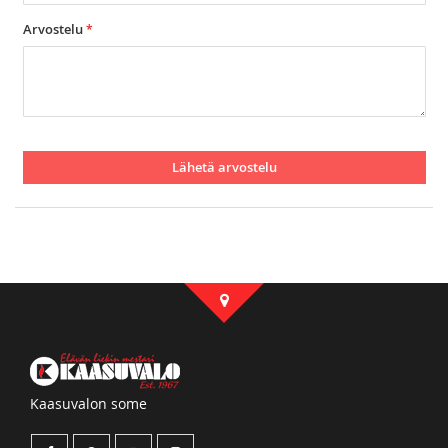
Arvostelu
Lähetä arvostelu
Kaasuvalon some