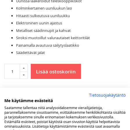
Uunissa laakeroidut teleskooppikiskot
Kolminkertainen uuniluukun lasi
Hitaasti sulkeutuva uuniluukku
Elektroninen uunin ajastus
Metalliset säädinnupit ja kahvat
Siroksi muotoillut valurautaiset keittoritilät
Painamalla avautuva säilytyslaatikko
Säädettävät jalat
Lisää ostoskoriin
LISÄÄ TOIVELISTAAN
Tietosuojakäytäntö
Me käytämme evästeitä
Lisätietoja
Saatamme tallentaa niitä analysoidaksemme vierailijatietoja,
parannellaksemme sivustoamme, esittääksemme henkilökohtaista sisältöä
Lisätietoja
lxsxk 90 x 60 x 90 (-97) cm
ja tarjotaksemme sinulle erinomaisen kokemuksen verkkosivustolla.
Estämällä evästeet, poistat käytöstä osan sivuston käyttöä helpottavista
2 x 1,85 kW - 1 x 2,1 kW 2 flex zones x 2,1
ominaisuuksista. Lisätietoja käyttämistämme evästeistä saat avaamalla
kW