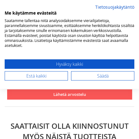
star
stars
stars
stars
stars
Nimimerkki
Tietosuojakäytäntö
Me käytämme evästeitä
Saatamme tallentaa niitä analysoidaksemme vierailijatietoja,
parannellaksemme sivustoamme, esittääksemme henkilökohtaista sisältöä
Yhteenveto
ja tarjotaksemme sinulle erinomaisen kokemuksen verkkosivustolla.
Estämällä evästeet, poistat käytöstä osan sivuston käyttöä helpottavista
ominaisuuksista. Lisätietoja käyttämistämme evästeistä saat avaamalla
asetukset.
Arvostelu
Hyväksy kaikki
Estä kaikki
Säädä
Lähetä arvostelu
SAATTAISIT OLLA KIINNOSTUNUT
MYÖS NÄISTÄ TUOTTEISTA