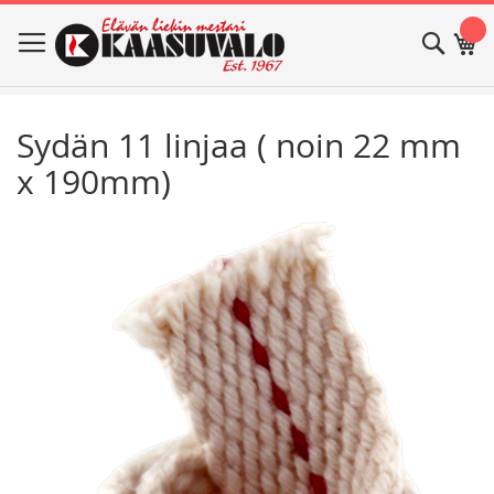
Skip
Haku
Os
to
Content
Sydän 11 linjaa ( noin 22 mm
x 190mm)
Skip
Skip
to
to
the
the
end
beginning
of
of
the
the
images
images
gallery
gallery