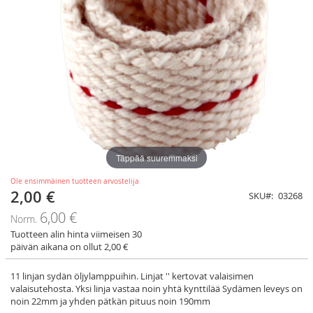
Täppää suuremmaksi
Ole ensimmäinen tuotteen arvostelija
2,00 €
Tarjoushinta
SKU
03268
6,00 €
Norm.
Tuotteen alin hinta viimeisen 30
päivän aikana on ollut 2,00 €
11 linjan sydän öljylamppuihin. Linjat '' kertovat valaisimen
valaisutehosta. Yksi linja vastaa noin yhtä kynttilää Sydämen leveys on
noin 22mm ja yhden pätkän pituus noin 190mm