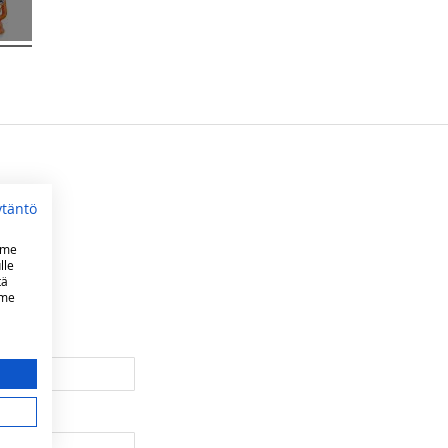
ytäntö
mme
lle
tä
mme