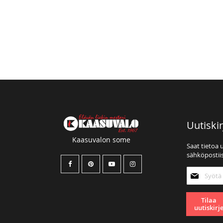
Uutiskir
Kaasuvalon some
Saat tietoa 
sähköpostiis
Tilaa
uutiskirjee
Tilaa
uutiskirj