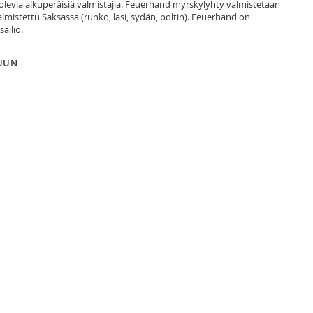
ä olevia alkuperäisiä valmistajia. Feuerhand myrskylyhty valmistetaan
almistettu Saksassa (runko, lasi, sydän, poltin). Feuerhand on
äiliö.
LUUN