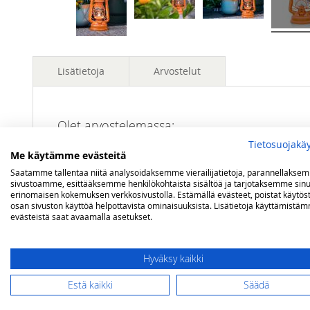
Lisätietoja
Arvostelut
Lisätietoja
Polttoaine
Valopetroli / Lamppuöljy
Olet arvostelemassa:
Feuerhand myrskylyhty 5 linjaa, oranssi
Paloaika
noin 24 tuntia
Tietosuojakä
Me käytämme evästeitä
Valaisuteho
5 linjaa
Saatamme tallentaa niitä analysoidaksemme vierailijatietoja, parannellakse
Arviosi
sivustoamme, esittääksemme henkilökohtaista sisältöä ja tarjotaksemme sinu
Tilavuus
0,34 litraa
Rating
erinomaisen kokemuksen verkkosivustolla. Estämällä evästeet, poistat käytös
osan sivuston käyttöä helpottavista ominaisuuksista. Lisätietoja käyttämistä
Mitat
Korkeus 25,5 cm / Halkaisija 15,5 cm
evästeistä saat avaamalla asetukset.
1
2
3
4
5
star
stars
stars
stars
stars
Nimimerkki
Hyväksy kaikki
Estä kaikki
Säädä
Yhteenveto