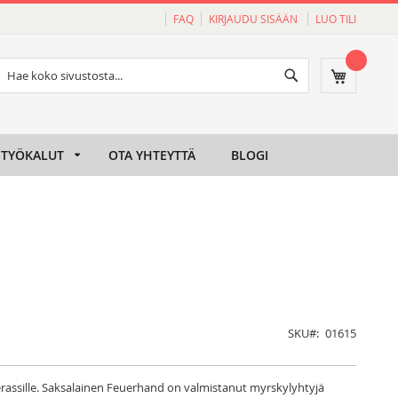
FAQ
KIRJAUDU SISÄÄN
LUO TILI
Haku
Ostoskori
Haku
TYÖKALUT
OTA YHTEYTTÄ
BLOGI
SKU
01615
rassille. Saksalainen Feuerhand on valmistanut myrskylyhtyjä