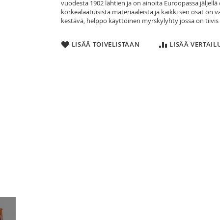
vuodesta 1902 lähtien ja on ainoita Euroopassa jäljell
korkealaatuisista materiaaleista ja kaikki sen osat on v
kestävä, helppo käyttöinen myrskylyhty jossa on tiivis s
LISÄÄ TOIVELISTAAN
LISÄÄ VERTAI