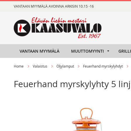
Skip
VANTAAN MYYMÄLÄ AVOINNA ARKISIN 10.15 -16
to
Content
VANTAAN MYYMÄLÄ
MUUTTOMYYNTI
GRILL
Home
Valaistus
Öljylamput
Feuerhand myrskylyhdyt
Feuerhand myrskylyhty 5 linj
Skip
Skip
to
to
the
the
end
beginning
of
of
the
the