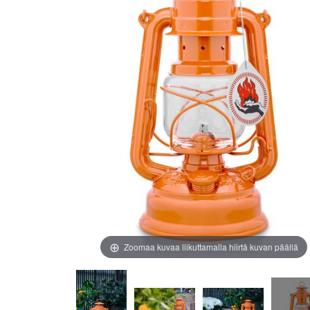
images
images
gallery
gallery
Zoomaa kuvaa liikuttamalla hiirtä kuvan päällä