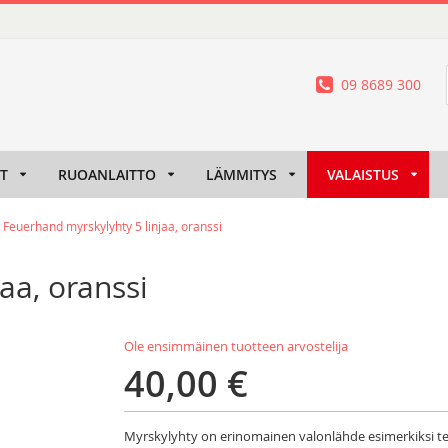
09 8689 300
IT
RUOANLAITTO
LÄMMITYS
VALAISTUS
Feuerhand myrskylyhty 5 linjaa, oranssi
aa, oranssi
Ole ensimmäinen tuotteen arvostelija
40,00 €
Myrskylyhty on erinomainen valonlähde esimerkiksi te