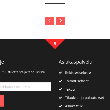
je
Asiakaspalvelu
uutuustuotteista ja tarjouksista
Rekisteriseloste
i
Toimitusehdot
mme:
Takuu
Tilaukset ja palautukset
e
Asiakastuki