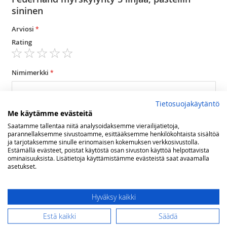
sininen
Arviosi
Rating
1
2
3
4
5
star
stars
stars
stars
stars
Nimimerkki
Tietosuojakäytäntö
Yhteenveto
Me käytämme evästeitä
Saatamme tallentaa niitä analysoidaksemme vierailijatietoja,
parannellaksemme sivustoamme, esittääksemme henkilökohtaista sisältöä
ja tarjotaksemme sinulle erinomaisen kokemuksen verkkosivustolla.
Arvostelu
Estämällä evästeet, poistat käytöstä osan sivuston käyttöä helpottavista
ominaisuuksista. Lisätietoja käyttämistämme evästeistä saat avaamalla
asetukset.
Hyväksy kaikki
Estä kaikki
Säädä
Lähetä arvostelu