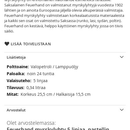
Saksalainen Feuerhand on valmistanut myrskylyhtyjä vuodesta 1902
lähtien ja on ainoita Euroopassa jäljellä olevia alkuperäisiä valmistajia.
Feuerhand myrskylyhty valmistetaan korkealaatuisista materiaaleista
ja kaikki sen osat on valmistettu Saksassa (runko, lasi, sydän, poltin).
Feuerhand on kestävä, helppo käyttöinen myrskylyhty jossa on tiivis
säiliö.
LISÄÄ TOIVELISTAAN
Lisätietoja
Lisätietoja
Valopetroli / Lamppuöljy
noin 24 tuntia
5 linjaa
0,34 litraa
Korkeus 25,5 cm / Halkaisija 15,5 cm
Arvostelut
Olet arvostelemassa:
Feuerhand myrskylyhty 5 linjaa, pastellin