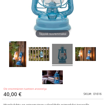
Täppää suuremmaksi
Ole ensimmäinen tuotteen arvostelija
40,00 €
SKU
01616
Myrskylyhty on erinomainen valonlähde esimerkiksi terassille.