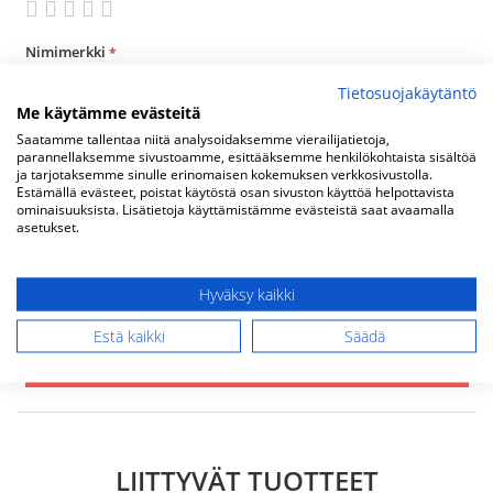
1
2
3
4
5
star
stars
stars
stars
stars
Nimimerkki
Tietosuojakäytäntö
Me käytämme evästeitä
Yhteenveto
Saatamme tallentaa niitä analysoidaksemme vierailijatietoja,
parannellaksemme sivustoamme, esittääksemme henkilökohtaista sisältöä
ja tarjotaksemme sinulle erinomaisen kokemuksen verkkosivustolla.
Estämällä evästeet, poistat käytöstä osan sivuston käyttöä helpottavista
ominaisuuksista. Lisätietoja käyttämistämme evästeistä saat avaamalla
Arvostelu
asetukset.
Hyväksy kaikki
Estä kaikki
Säädä
Lähetä arvostelu
LIITTYVÄT TUOTTEET