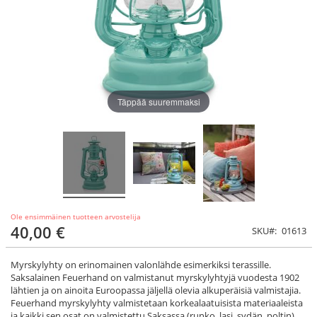
Täppää suuremmaksi
Ole ensimmäinen tuotteen arvostelija
40,00 €
SKU
01613
Myrskylyhty on erinomainen valonlähde esimerkiksi terassille.
Saksalainen Feuerhand on valmistanut myrskylyhtyjä vuodesta 1902
lähtien ja on ainoita Euroopassa jäljellä olevia alkuperäisiä valmistajia.
Feuerhand myrskylyhty valmistetaan korkealaatuisista materiaaleista
ja kaikki sen osat on valmistettu Saksassa (runko, lasi, sydän, poltin).