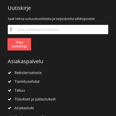
Uutiskirje
Saat tietoa uutuustuotteista ja tarjouksista sähköpostiisi
Tilaa
uutiskirjeemme:
Tilaa
uutiskirje
Asiakaspalvelu
Rekisteriseloste
Toimitusehdot
Takuu
Tilaukset ja palautukset
Asiakastuki