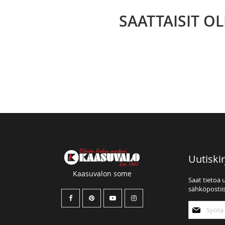
SAATTAISIT O
Uutiskir
Kaasuvalon some
Saat tietoa 
sähköpostiis
Tilaa
uutiskirjee