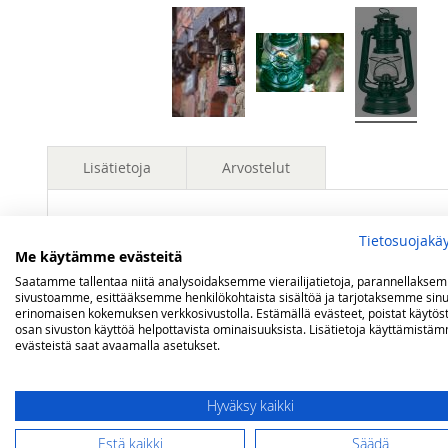
Lisätietoja
Arvostelut
Lisätietoja
Polttoaine
Valopetroli / Lamppuöljy
Tietosuojakä
Olet arvostelemassa:
Me käytämme evästeitä
Feuerhand myrskylyhty 5 linjaa, vihreä
Paloaika
noin 20 tuntia
Saatamme tallentaa niitä analysoidaksemme vierailijatietoja, parannellakse
sivustoamme, esittääksemme henkilökohtaista sisältöä ja tarjotaksemme sinu
Valaisuteho
5 linjaa
erinomaisen kokemuksen verkkosivustolla. Estämällä evästeet, poistat käytös
Arviosi
osan sivuston käyttöä helpottavista ominaisuuksista. Lisätietoja käyttämistä
Tilavuus
0,34 litraa
Rating
evästeistä saat avaamalla asetukset.
Mitat
Korkeus 25,5 cm / Halkaisija 15,5 cm
1
2
3
4
5
star
stars
stars
stars
stars
Nimimerkki
Hyväksy kaikki
Estä kaikki
Säädä