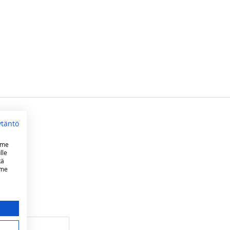
ytäntö
mme
lle
tä
mme