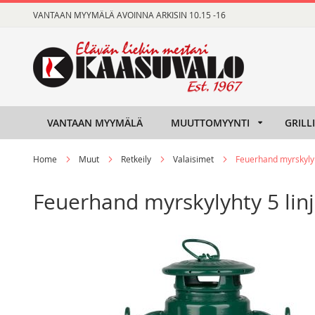
Skip
VANTAAN MYYMÄLÄ AVOINNA ARKISIN 10.15 -16
to
Content
VANTAAN MYYMÄLÄ
MUUTTOMYYNTI
GRILL
Home
Muut
Retkeily
Valaisimet
Feuerhand myrskylyht
Feuerhand myrskylyhty 5 linj
Skip
Skip
to
to
the
the
end
beginning
of
of
the
the