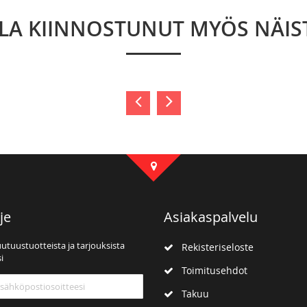
LLA KIINNOSTUNUT MYÖS NÄIS
je
Asiakaspalvelu
uutuustuotteista ja tarjouksista
Rekisteriseloste
i
Toimitusehdot
mme:
Takuu