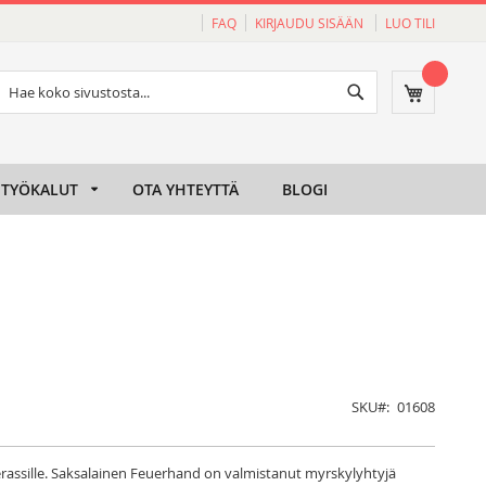
FAQ
KIRJAUDU SISÄÄN
LUO TILI
Haku
Ostoskori
Haku
TYÖKALUT
OTA YHTEYTTÄ
BLOGI
SKU
01608
rassille. Saksalainen Feuerhand on valmistanut myrskylyhtyjä