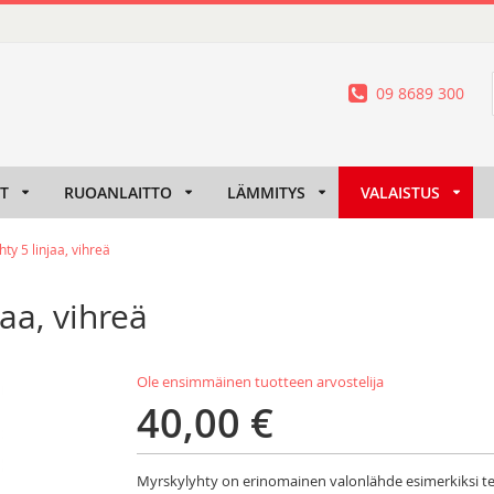
09 8689 300
IT
RUOANLAITTO
LÄMMITYS
VALAISTUS
y 5 linjaa, vihreä
aa, vihreä
Ole ensimmäinen tuotteen arvostelija
40,00 €
Myrskylyhty on erinomainen valonlähde esimerkiksi te