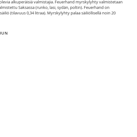
ä olevia alkuperäisiä valmistajia. Feuerhand myrskylyhty valmistetaan
almistettu Saksassa (runko, lasi, sydän, poltin). Feuerhand on
liö (tilavuus 0,34 litraa). Myrskylyhty palaa säiliöllisellä noin 20
LUUN