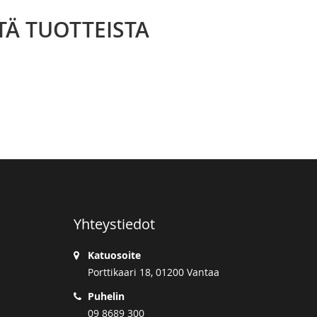
TÄ TUOTTEISTA
Yhteystiedot
Katuosoite
Porttikaari 18, 01200 Vantaa
Puhelin
09 8689 300