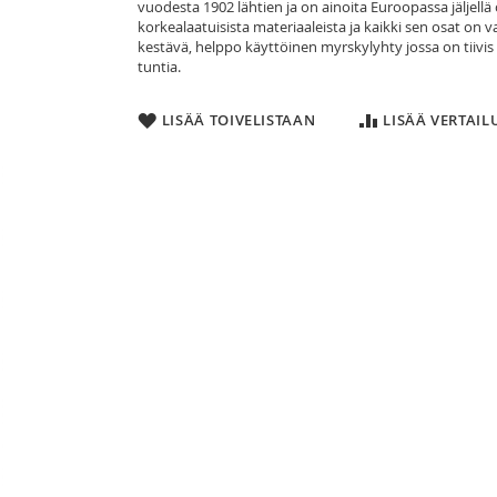
vuodesta 1902 lähtien ja on ainoita Euroopassa jäljell
korkealaatuisista materiaaleista ja kaikki sen osat on v
kestävä, helppo käyttöinen myrskylyhty jossa on tiivis säi
tuntia.
LISÄÄ TOIVELISTAAN
LISÄÄ VERTAI