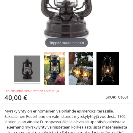
Täppää suuremmaksi
Ole ensimmäinen tuotteen arvostelija
40,00 €
SKU
01601
Myrskylyhty on erinomainen valonlähde esimerkiksi terassille.
Saksalainen Feuerhand on valmistanut myrskylyhtyjä vuodesta 1902
lähtien ja on ainoita Euroopassa jäljellä olevia alkuperäisiä valmistajia.
Feuerhand myrskylyhty valmistetaan korkealaatuisista materiaaleista
ja kaikki sen osat on valmistettu Saksassa (runko, lasi, sydän, poltin).