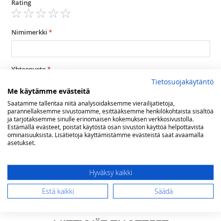
Rating
1
2
3
4
5
star
stars
stars
stars
stars
Nimimerkki
Yhteenveto
Tietosuojakäytäntö
Me käytämme evästeitä
Saatamme tallentaa niitä analysoidaksemme vierailijatietoja,
Arvostelu
parannellaksemme sivustoamme, esittääksemme henkilökohtaista sisältöä
ja tarjotaksemme sinulle erinomaisen kokemuksen verkkosivustolla.
Estämällä evästeet, poistat käytöstä osan sivuston käyttöä helpottavista
ominaisuuksista. Lisätietoja käyttämistämme evästeistä saat avaamalla
asetukset.
Hyväksy kaikki
Lähetä arvostelu
Estä kaikki
Säädä