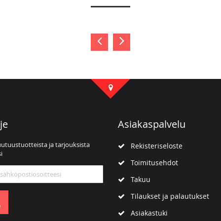
je
Asiakaspalvelu
uutuustuotteista ja tarjouksista
Rekisteriseloste
i
Toimitusehdot
mme:
Takuu
Tilaukset ja palautukset
e
Asiakastuki