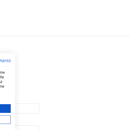
ytäntö
mme
lle
tä
mme