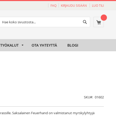
FAQ
KIRJAUDU SISÄÄN
LUO TILI
Haku
Ostoskori
Haku
TYÖKALUT
OTA YHTEYTTÄ
BLOGI
SKU
01602
rassille. Saksalainen Feuerhand on valmistanut myrskylyhtyjä