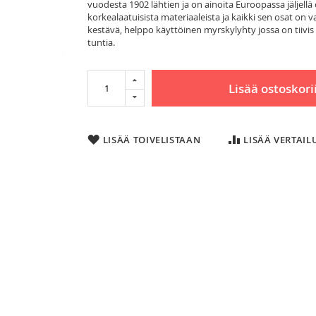
vuodesta 1902 lähtien ja on ainoita Euroopassa jäljell
korkealaatuisista materiaaleista ja kaikki sen osat on v
kestävä, helppo käyttöinen myrskylyhty jossa on tiivis säi
tuntia.
Lisää ostoskori
LISÄÄ TOIVELISTAAN
LISÄÄ VERTAI