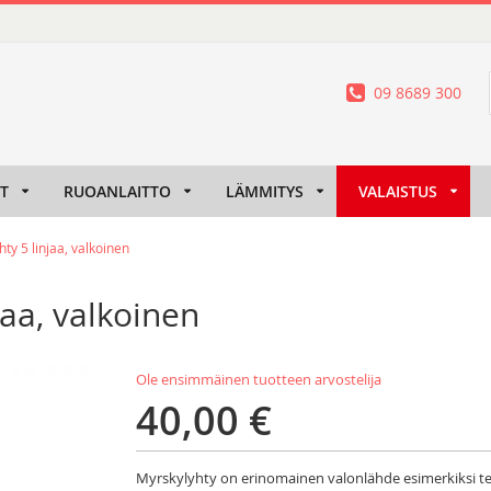
09 8689 300
IT
RUOANLAITTO
LÄMMITYS
VALAISTUS
y 5 linjaa, valkoinen
aa, valkoinen
Ole ensimmäinen tuotteen arvostelija
40,00 €
Myrskylyhty on erinomainen valonlähde esimerkiksi te