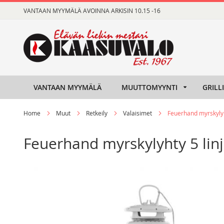
Skip
VANTAAN MYYMÄLÄ AVOINNA ARKISIN 10.15 -16
to
Content
VANTAAN MYYMÄLÄ
MUUTTOMYYNTI
GRILL
Home
Muut
Retkeily
Valaisimet
Feuerhand myrskylyht
Feuerhand myrskylyhty 5 linj
Skip
Skip
to
to
the
the
end
beginning
of
of
the
the