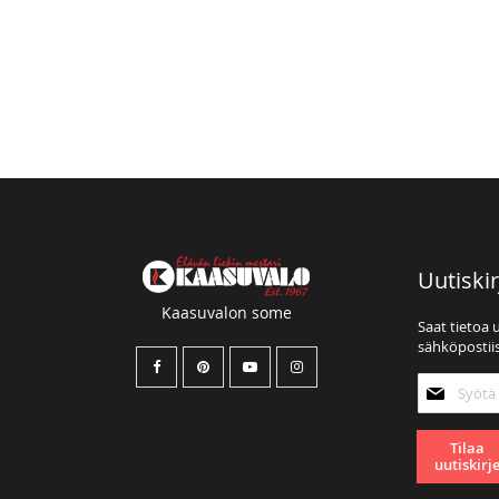
Uutiskir
Kaasuvalon some
Saat tietoa 
sähköpostiis
Tilaa
uutiskirjee
Tilaa
uutiskirj