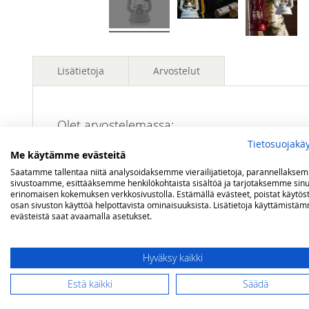
Lisätietoja
Arvostelut
Lisätietoja
Polttoaine
Valopetroli / Lamppuöljy
Olet arvostelemassa:
Feuerhand myrskylyhty 5 linjaa, valkoinen
Paloaika
noin 24 tuntia
Tietosuojakä
Me käytämme evästeitä
Valaisuteho
5 linjaa
Saatamme tallentaa niitä analysoidaksemme vierailijatietoja, parannellakse
Arviosi
sivustoamme, esittääksemme henkilökohtaista sisältöä ja tarjotaksemme sinu
Tilavuus
0,34 litraa
Rating
erinomaisen kokemuksen verkkosivustolla. Estämällä evästeet, poistat käytös
osan sivuston käyttöä helpottavista ominaisuuksista. Lisätietoja käyttämistä
Mitat
Korkeus 25,5 cm / Halkaisija 15,5 cm
evästeistä saat avaamalla asetukset.
1
2
3
4
5
star
stars
stars
stars
stars
Nimimerkki
Hyväksy kaikki
Estä kaikki
Säädä
Yhteenveto