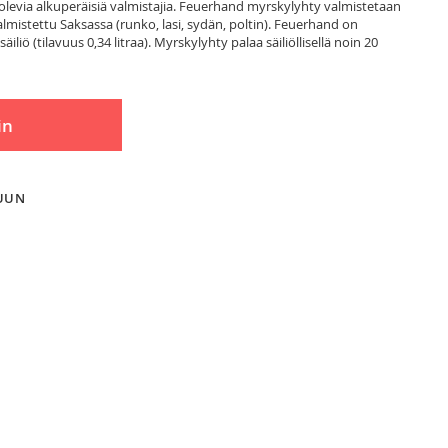
ä olevia alkuperäisiä valmistajia. Feuerhand myrskylyhty valmistetaan
almistettu Saksassa (runko, lasi, sydän, poltin). Feuerhand on
liö (tilavuus 0,34 litraa). Myrskylyhty palaa säiliöllisellä noin 20
in
LUUN