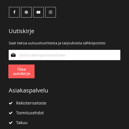
Uutiskirje
Saat tietoa uutuustuotteista ja tarjouksista sähköpostiisi
Tilaa
uutiskirjeemme:
Tilaa
uutiskirje
Asiakaspalvelu
Rekisteriseloste
Toimitusehdot
Takuu