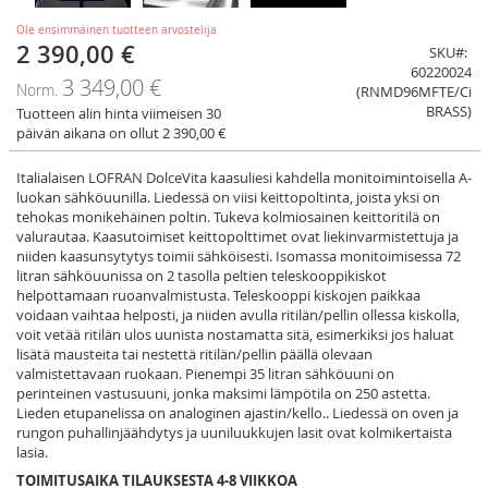
Ole ensimmäinen tuotteen arvostelija
2 390,00 €
Tarjoushinta
SKU
60220024
3 349,00 €
Norm.
(RNMD96MFTE/Ci
BRASS)
Tuotteen alin hinta viimeisen 30
päivän aikana on ollut 2 390,00 €
Italialaisen LOFRAN DolceVita kaasuliesi kahdella monitoimintoisella A-
luokan sähköuunilla. Liedessä on viisi keittopoltinta, joista yksi on
tehokas monikehäinen poltin. Tukeva kolmiosainen keittoritilä on
valurautaa. Kaasutoimiset keittopolttimet ovat liekinvarmistettuja ja
niiden kaasunsytytys toimii sähköisesti. Isomassa monitoimisessa 72
litran sähköuunissa on 2 tasolla peltien teleskooppikiskot
helpottamaan ruoanvalmistusta. Teleskooppi kiskojen paikkaa
voidaan vaihtaa helposti, ja niiden avulla ritilän/pellin ollessa kiskolla,
voit vetää ritilän ulos uunista nostamatta sitä, esimerkiksi jos haluat
lisätä mausteita tai nestettä ritilän/pellin päällä olevaan
valmistettavaan ruokaan. Pienempi 35 litran sähköuuni on
perinteinen vastusuuni, jonka maksimi lämpötila on 250 astetta.
Lieden etupanelissa on analoginen ajastin/kello.. Liedessä on oven ja
rungon puhallinjäähdytys ja uuniluukkujen lasit ovat kolmikertaista
lasia.
TOIMITUSAIKA TILAUKSESTA 4-8 VIIKKOA