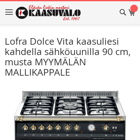
Skip
Haku
Os
to
Content
Lofra Dolce Vita kaasuliesi
kahdella sähköuunilla 90 cm,
musta MYYMÄLÄN
MALLIKAPPALE
Skip
Skip
to
to
the
the
end
beginning
of
of
the
the
images
images
gallery
gallery