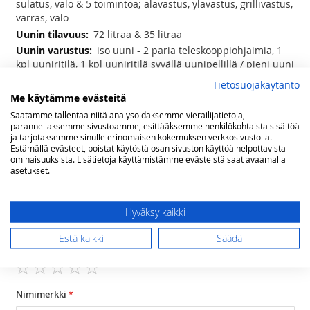
sulatus, valo & 5 toimintoa; alavastus, ylävastus, grillivastus,
varras, valo
72 litraa & 35 litraa
iso uuni - 2 paria teleskooppiohjaimia, 1
kpl uuniritilä, 1 kpl uuniritilä syvällä uunipellillä / pieni uuni
- 1 kpl uunipelti, 1 kpl uuniritilä
Tietosuojakäytäntö
50-270 ⁰C & 50-250 ⁰C
Me käytämme evästeitä
Saatamme tallentaa niitä analysoidaksemme vierailijatietoja,
parannellaksemme sivustoamme, esittääksemme henkilökohtaista sisältöä
Arvostelut
ja tarjotaksemme sinulle erinomaisen kokemuksen verkkosivustolla.
Estämällä evästeet, poistat käytöstä osan sivuston käyttöä helpottavista
ominaisuuksista. Lisätietoja käyttämistämme evästeistä saat avaamalla
Olet arvostelemassa:
asetukset.
Lofra Dolce Vita kaasuliesi kahdella
sähköuunilla 90 cm, musta MYYMÄLÄN
MALLIKAPPALE
Hyväksy kaikki
Arviosi
Estä kaikki
Säädä
Rating
1
2
3
4
5
star
stars
stars
stars
stars
Nimimerkki