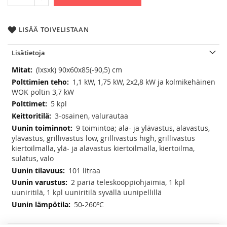
LISÄÄ TOIVELISTAAN
Lisätietoja
Lisätietoja
(lxsxk) 90x60x85(-90,5) cm
1,1 kW, 1,75 kW, 2x2,8 kW ja kolmikehäinen
WOK poltin 3,7 kW
5 kpl
3-osainen, valurautaa
9 toimintoa; ala- ja ylävastus, alavastus,
ylävastus, grillivastus low, grillivastus high, grillivastus
kiertoilmalla, ylä- ja alavastus kiertoilmalla, kiertoilma,
sulatus, valo
101 litraa
2 paria teleskooppiohjaimia, 1 kpl
uuniritilä, 1 kpl uuniritilä syvällä uunipellillä
50-260ºC