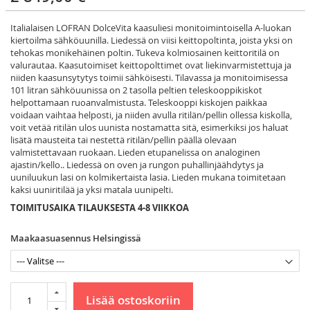
Italialaisen LOFRAN DolceVita kaasuliesi monitoimintoisella A-luokan
kiertoilma sähköuunilla. Liedessä on viisi keittopoltinta, joista yksi on
tehokas monikehäinen poltin. Tukeva kolmiosainen keittoritilä on
valurautaa. Kaasutoimiset keittopolttimet ovat liekinvarmistettuja ja
niiden kaasunsytytys toimii sähköisesti. Tilavassa ja monitoimisessa
101 litran sähköuunissa on 2 tasolla peltien teleskooppikiskot
helpottamaan ruoanvalmistusta. Teleskooppi kiskojen paikkaa
voidaan vaihtaa helposti, ja niiden avulla ritilän/pellin ollessa kiskolla,
voit vetää ritilän ulos uunista nostamatta sitä, esimerkiksi jos haluat
lisätä mausteita tai nestettä ritilän/pellin päällä olevaan
valmistettavaan ruokaan. Lieden etupanelissa on analoginen
ajastin/kello.. Liedessä on oven ja rungon puhallinjäähdytys ja
uuniluukun lasi on kolmikertaista lasia. Lieden mukana toimitetaan
kaksi uuniritilää ja yksi matala uunipelti.
TOIMITUSAIKA TILAUKSESTA 4-8 VIIKKOA
Maakaasuasennus Helsingissä
Lisää ostoskoriin