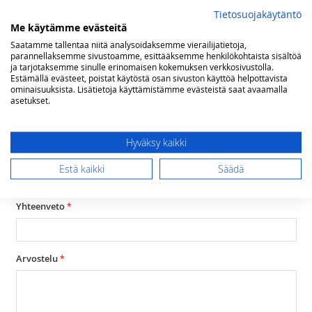
Arvostelut
Tietosuojakäytäntö
Me käytämme evästeitä
Olet arvostelemassa:
Saatamme tallentaa niitä analysoidaksemme vierailijatietoja,
Lofra Dolce Vita kaasuliesi sähköuunilla 90 cm,
parannellaksemme sivustoamme, esittääksemme henkilökohtaista sisältöä
ja tarjotaksemme sinulle erinomaisen kokemuksen verkkosivustolla.
antrasiitti
Estämällä evästeet, poistat käytöstä osan sivuston käyttöä helpottavista
ominaisuuksista. Lisätietoja käyttämistämme evästeistä saat avaamalla
Arviosi
asetukset.
Rating
1
2
3
4
5
Hyväksy kaikki
star
stars
stars
stars
stars
Nimimerkki
Estä kaikki
Säädä
Yhteenveto
Arvostelu