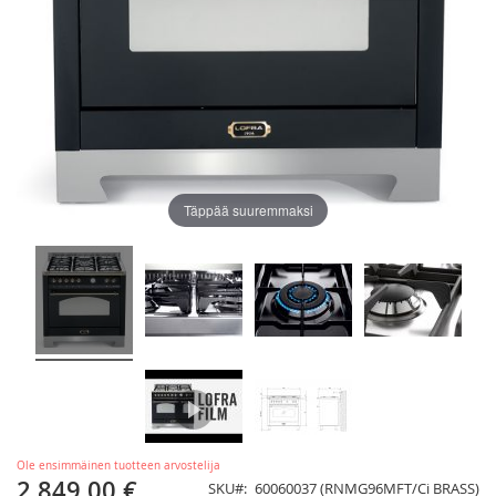
Täppää suuremmaksi
Ole ensimmäinen tuotteen arvostelija
2 849,00 €
SKU
60060037 (RNMG96MFT/Ci BRASS)