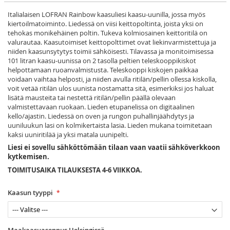
Italialaisen LOFRAN Rainbow kaasuliesi kaasu-uunilla, jossa myös
kiertoilmatoiminto. Liedessä on viisi keittopoltinta, joista yksi on
tehokas monikehäinen poltin. Tukeva kolmiosainen keittoritilä on
valurautaa. Kaasutoimiset keittopolttimet ovat liekinvarmistettuja ja
niiden kaasunsytytys toimii sähköisesti. Tilavassa ja monitoimisessa
101 litran kaasu-uunissa on 2 tasolla peltien teleskooppikiskot
helpottamaan ruoanvalmistusta. Teleskooppi kiskojen paikkaa
voidaan vaihtaa helposti, ja niiden avulla ritilän/pellin ollessa kiskolla,
voit vetää ritilän ulos uunista nostamatta sitä, esimerkiksi jos haluat
lisätä mausteita tai nestettä ritilän/pellin päällä olevaan
valmistettavaan ruokaan. Lieden etupanelissa on digitaalinen
kello/ajastin. Liedessä on oven ja rungon puhallinjäähdytys ja
uuniluukun lasi on kolmikertaista lasia. Lieden mukana toimitetaan
kaksi uuniritilää ja yksi matala uunipelti.
Liesi ei sovellu sähköttömään tilaan vaan vaatii sähköverkkoon
kytkemisen.
TOIMITUSAIKA TILAUKSESTA 4-6 VIIKKOA.
Kaasun tyyppi
Maakaasuasennus Helsingissä