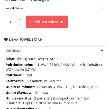
Lisää ostoskoriin
LISÄÄ TOIVELISTAAN
Lisätietoja
Lisätietoja
(lxsxk) 90x60x85(-90,5) cm
1,1 kW, 1,75 kW, 2x2,8 kW ja kolmikehäinen
WOK poltin 3,7 kW
5 kpl
3-osainen, valurautaa
Ylävastus, grillivastus, kiertoilma, valo
101 litraa
2 paria teleskooppiohjaimia, 1 kpl
uuniritilä, 1 kpl uuniritilä syvällä uunipellillä
150-270 ⁰C