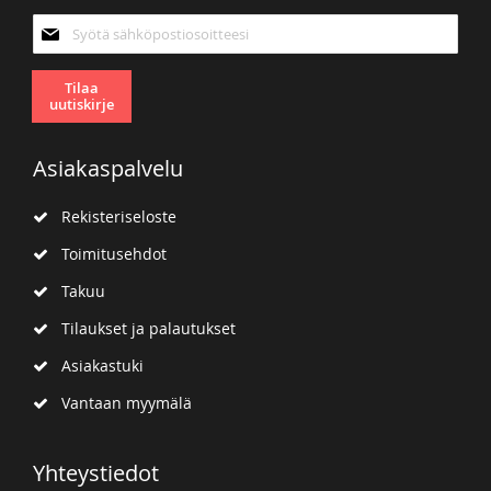
Tilaa
uutiskirjeemme:
Tilaa
uutiskirje
Asiakaspalvelu
Rekisteriseloste
Toimitusehdot
Takuu
Tilaukset ja palautukset
Asiakastuki
Vantaan myymälä
Yhteystiedot