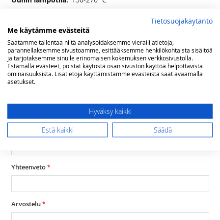
Tietosuojakäytäntö
Arvostelut
Me käytämme evästeitä
Saatamme tallentaa niitä analysoidaksemme vierailijatietoja,
Olet arvostelemassa:
parannellaksemme sivustoamme, esittääksemme henkilökohtaista sisältöä
Lofra Rainbow kaasuliesi kaasu-uunilla 90 cm,
ja tarjotaksemme sinulle erinomaisen kokemuksen verkkosivustolla.
Estämällä evästeet, poistat käytöstä osan sivuston käyttöä helpottavista
musta
ominaisuuksista. Lisätietoja käyttämistämme evästeistä saat avaamalla
asetukset.
Arviosi
Rating
Hyväksy kaikki
1
2
3
4
5
star
stars
stars
stars
stars
Estä kaikki
Säädä
Nimimerkki
Yhteenveto
Arvostelu