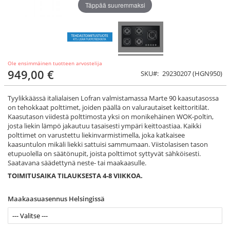
Täppää suuremmaksi
Ole ensimmäinen tuotteen arvostelija
949,00 €
SKU
29230207 (HGN950)
Tyylikkäässä italialaisen Lofran valmistamassa Marte 90 kaasutasossa
on tehokkaat polttimet, joiden päällä on valurautaiset keittoritilät.
Kaasutason viidestä polttimosta yksi on monikehäinen WOK-poltin,
josta liekin lämpö jakautuu tasaisesti ympäri keittoastiaa. Kaikki
polttimet on varustettu liekinvarmistimella, joka katkaisee
kaasuntulon mikäli liekki sattuisi sammumaan. Viistolasisen tason
etupuolella on säätönupit, joista polttimot syttyvät sähköisesti.
Saatavana säädettynä neste- tai maakaasulle.
TOIMITUSAIKA TILAUKSESTA 4-8 VIIKKOA.
Maakaasuasennus Helsingissä