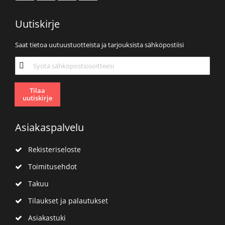
Uutiskirje
Saat tietoa uutuustuotteista ja tarjouksista sähköpostiisi
Tilaa
uutiskirjeemme:
Tilaa
uutiskirje
Asiakaspalvelu
Rekisteriseloste
Toimitusehdot
Takuu
Tilaukset ja palautukset
Asiakastuki