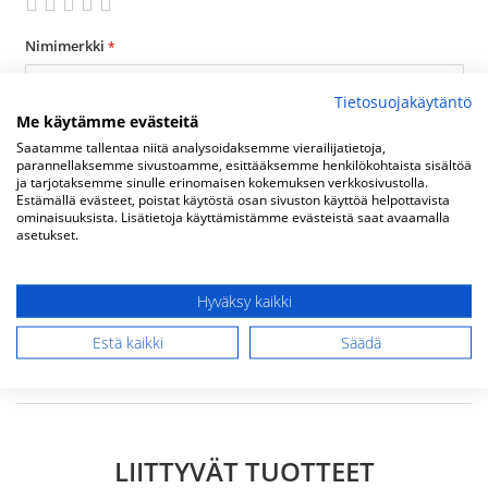
1
2
3
4
5
star
stars
stars
stars
stars
Nimimerkki
Tietosuojakäytäntö
Me käytämme evästeitä
Yhteenveto
Saatamme tallentaa niitä analysoidaksemme vierailijatietoja,
parannellaksemme sivustoamme, esittääksemme henkilökohtaista sisältöä
ja tarjotaksemme sinulle erinomaisen kokemuksen verkkosivustolla.
Estämällä evästeet, poistat käytöstä osan sivuston käyttöä helpottavista
Arvostelu
ominaisuuksista. Lisätietoja käyttämistämme evästeistä saat avaamalla
asetukset.
Hyväksy kaikki
Estä kaikki
Säädä
Lähetä arvostelu
LIITTYVÄT TUOTTEET