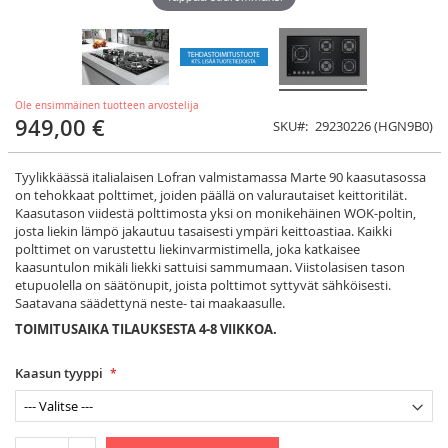
Ole ensimmäinen tuotteen arvostelija
949,00 €
SKU
29230226 (HGN9B0)
Tyylikkäässä italialaisen Lofran valmistamassa Marte 90 kaasutasossa
on tehokkaat polttimet, joiden päällä on valurautaiset keittoritilät.
Kaasutason viidestä polttimosta yksi on monikehäinen WOK-poltin,
josta liekin lämpö jakautuu tasaisesti ympäri keittoastiaa. Kaikki
polttimet on varustettu liekinvarmistimella, joka katkaisee
kaasuntulon mikäli liekki sattuisi sammumaan. Viistolasisen tason
etupuolella on säätönupit, joista polttimot syttyvät sähköisesti.
Saatavana säädettynä neste- tai maakaasulle.
TOIMITUSAIKA TILAUKSESTA 4-8 VIIKKOA.
Kaasun tyyppi