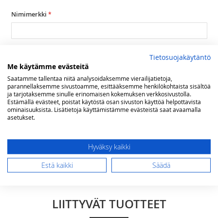
1
2
3
4
5
star
stars
stars
stars
stars
Nimimerkki
Yhteenveto
Tietosuojakäytäntö
Me käytämme evästeitä
Saatamme tallentaa niitä analysoidaksemme vierailijatietoja,
parannellaksemme sivustoamme, esittääksemme henkilökohtaista sisältöä
Arvostelu
ja tarjotaksemme sinulle erinomaisen kokemuksen verkkosivustolla.
Estämällä evästeet, poistat käytöstä osan sivuston käyttöä helpottavista
ominaisuuksista. Lisätietoja käyttämistämme evästeistä saat avaamalla
asetukset.
Hyväksy kaikki
Lähetä arvostelu
Estä kaikki
Säädä
LIITTYVÄT TUOTTEET