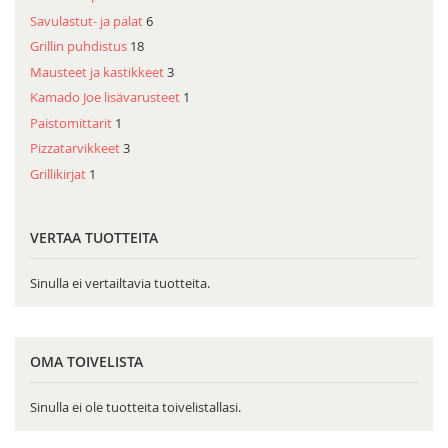
Savulastut- ja palat
6
Grillin puhdistus
18
Mausteet ja kastikkeet
3
Kamado Joe lisävarusteet
1
Paistomittarit
1
Pizzatarvikkeet
3
Grillikirjat
1
VERTAA TUOTTEITA
Sinulla ei vertailtavia tuotteita.
OMA TOIVELISTA
Sinulla ei ole tuotteita toivelistallasi.