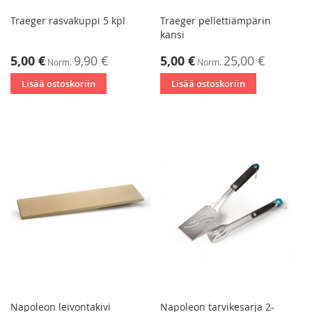
Traeger rasvakuppi 5 kpl
Traeger pellettiämpärin
kansi
Tarjoushinta
Tarjoushinta
5,00 €
9,90 €
5,00 €
25,00 €
Norm.
Norm.
Lisää ostoskoriin
Lisää ostoskoriin
Napoleon leivontakivi
Napoleon tarvikesarja 2-