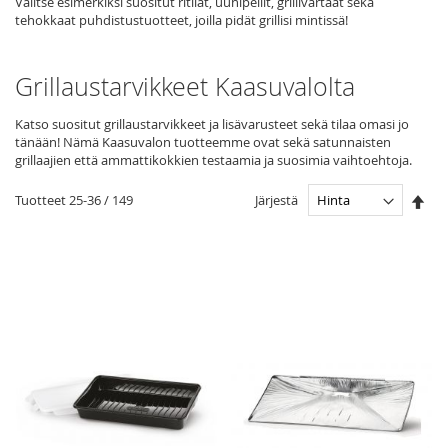
Valitse esimerkiksi suositut ritilät, uunipellit, grillivartaat sekä
tehokkaat puhdistustuotteet, joilla pidät grillisi mintissä!
Grillaustarvikkeet Kaasuvalolta
Katso suositut grillaustarvikkeet ja lisävarusteet sekä tilaa omasi jo
tänään! Nämä Kaasuvalon tuotteemme ovat sekä satunnaisten
grillaajien että ammattikokkien testaamia ja suosimia vaihtoehtoja.
Ase
Järjestä
Tuotteet
25
-
36
/
149
las
jär