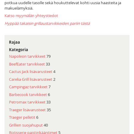
potkua uudelle tasolle sekä houkuttelevat kohti uusia haasteita ja
makuelämyksiä.
Katso myymälän yhteystiedot
Hyppää takaisin grillaustarvikkeiden pariin tästä
Rajaa
Kategoria
Napoleon tarvikkeet
79
BeefEater tarvikkeet
33
Cactus Jack lisävarusteet
4
Carelia Grill lisävarusteet
2
Campingaz tarvikkeet
7
Barbecook tarvikkeet
6
Petromax tarvikkeet
33
Traeger lisävarusteet
35
Traeger pelletit
6
Grillien suojahuput
40
Rotisserie paistinkääntimet
5