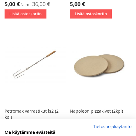
Tarjoushinta
5,00 €
36,00 €
5,00 €
Norm.
Lisää ostoskoriin
Lisää ostoskoriin
Petromax varrastikut ls2 (2
Napoleon pizzakivet (2kpl)
kpl)
Tietosuojakäytäntö
Tarjoushinta
Tarjoushinta
5,00 €
25,00 €
5,00 €
29,00 €
Norm.
Norm.
Me käytämme evästeitä