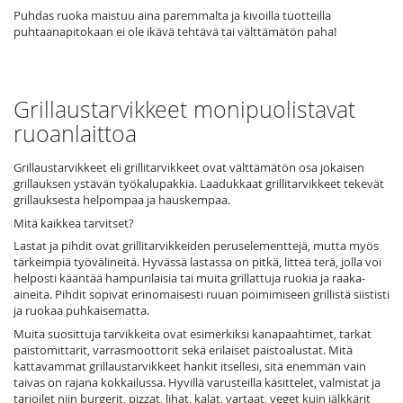
Puhdas ruoka maistuu aina paremmalta ja kivoilla tuotteilla
puhtaanapitokaan ei ole ikävä tehtävä tai välttämätön paha!
Grillaustarvikkeet monipuolistavat
ruoanlaittoa
Grillaustarvikkeet eli grillitarvikkeet ovat välttämätön osa jokaisen
grillauksen ystävän työkalupakkia. Laadukkaat grillitarvikkeet tekevät
grillauksesta helpompaa ja hauskempaa.
Mitä kaikkea tarvitset?
Lastat ja pihdit ovat grillitarvikkeiden peruselementtejä, mutta myös
tärkeimpiä työvälineitä. Hyvässä lastassa on pitkä, litteä terä, jolla voi
helposti kääntää hampurilaisia ​​tai muita grillattuja ruokia ja raaka-
aineita. Pihdit sopivat erinomaisesti ruuan poimimiseen grillistä siististi
ja ruokaa puhkaisematta.
Muita suosittuja tarvikkeita ovat esimerkiksi kanapaahtimet, tarkat
paistomittarit, varrasmoottorit sekä erilaiset paistoalustat. Mitä
kattavammat grillaustarvikkeet hankit itsellesi, sitä enemmän vain
taivas on rajana kokkailussa. Hyvillä varusteilla käsittelet, valmistat ja
tarjoilet niin burgerit, pizzat, lihat, kalat, vartaat, veget kuin jälkkärit