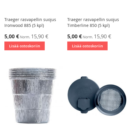
Traeger rasvapellin suojus
Traeger rasvapellin suojus
Ironwood 885 (5 kpl)
Timberline 850 (5 kpl)
Tarjoushinta
Tarjoushinta
5,00 €
15,90 €
5,00 €
15,90 €
Norm.
Norm.
Lisää ostoskoriin
Lisää ostoskoriin