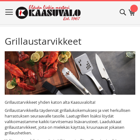
Skip
Haku
Os
to
Content
Grillaustarvikkeet
Grillaustarvikkeet yhden katon alta Kaasuvalolta!
Grillaustarvikkeilla täydennät grillailukokemuksesi ja viet herkullisen
harrastuksen seuraavalle tasolle. Laatugrillien lisäksi löydät
valikoimastamme kaikki tarvitsemasi lisävarusteet. Laadukkaat
grillaustarvikkeet, joita on mielekäs käyttää, kruunaavat jokaisen
grillaushetken.