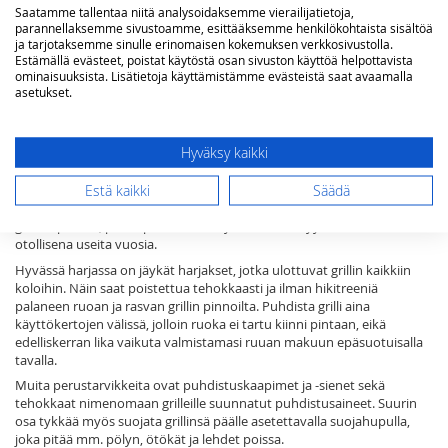
Ei varastossa
Lisää ostoskoriin
Saatamme tallentaa niitä analysoidaksemme vierailijatietoja,
parannellaksemme sivustoamme, esittääksemme henkilökohtaista sisältöä
ja tarjotaksemme sinulle erinomaisen kokemuksen verkkosivustolla.
Estämällä evästeet, poistat käytöstä osan sivuston käyttöä helpottavista
Sivu
ominaisuuksista. Lisätietoja käyttämistämme evästeistä saat avaamalla
Sivu
Edellinen
Sivu
Seura
Sivu
Sivu
You're
Sivu
Sivu
1
2
3
4
5
asetukset.
currently
reading
Grillaustarvikkeet puhtaanapitoon
page
Hyväksy kaikki
Estä kaikki
Säädä
Grilliharja on yksi tärkeimmistä työkaluista grillin puhtaanapitoon.
Puhdas grilli säilyttää parhaat ominaisuutensa, kuten hyvän
grillauspinnan, pidempään. Näin käyttöikäkin säilyy mahdollisimman
otollisena useita vuosia.
Hyvässä harjassa on jäykät harjakset, jotka ulottuvat grillin kaikkiin
koloihin. Näin saat poistettua tehokkaasti ja ilman hikitreeniä
palaneen ruoan ja rasvan grillin pinnoilta. Puhdista grilli aina
käyttökertojen välissä, jolloin ruoka ei tartu kiinni pintaan, eikä
edelliskerran lika vaikuta valmistamasi ruuan makuun epäsuotuisalla
tavalla.
Muita perustarvikkeita ovat puhdistuskaapimet ja -sienet sekä
tehokkaat nimenomaan grilleille suunnatut puhdistusaineet. Suurin
osa tykkää myös suojata grillinsä päälle asetettavalla suojahupulla,
joka pitää mm. pölyn, ötökät ja lehdet poissa.