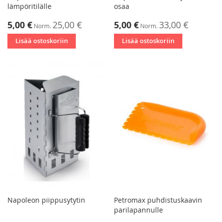
lämpöritilälle
osaa
Tarjoushinta
Tarjoushinta
5,00 €
25,00 €
5,00 €
33,00 €
Norm.
Norm.
Lisää ostoskoriin
Lisää ostoskoriin
Napoleon piippusytytin
Petromax puhdistuskaavin
parilapannulle