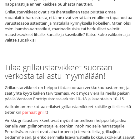
näppärästi ja ennen kaikkea puuhasta nauttien.
Grillaustarvikkeet ovat siitä ihanteellinen tapa piristää omaa
ruoanlaittoharrastusta, että ne ovat verrattain edullinen tapa nostaa
varustetasoa asteittain ja matalalla kynnyksellä kokeillen. Miten olisi
esim. bambo-varrastikut, marinadiruisku tai herkulliset valmiit
mausteseokset lihalle, kanalle ja kasviksille? Katso koko valikoima ja
valitse suosikkisi!
Tilaa grillaustarvikkeet suoraan
verkosta tai astu myymälään!
Grillaustarvikkeet on helppo tilata suoraan verkkokaupastamme, ja
saat yhtä kyyti kaiken tarvitsemasi. Voit myös vierailla meillä paikan
päällä Vantaan Porttipuistossa arkisin 10–18 ja lauantaisin 10–15.
Valikoimamme kattaa erilaiset grillaustarvikkeet kaikille grilleille sekä
tietenkin
parhaat grillit
!
Vinkki: grillaustarvikkeet ovat myös ihanteellisen helppo lahjaidea
kenelle vain grillinomistajalle, etenkin intohimoiselle harrastajalle.
Peruslisävarusteet ovat aina tarpeen ja tervetulleita, grillaajina
tiedämme sen. Ja erikoisemmilla lisävarusteilla kokkauskokeilut saavat