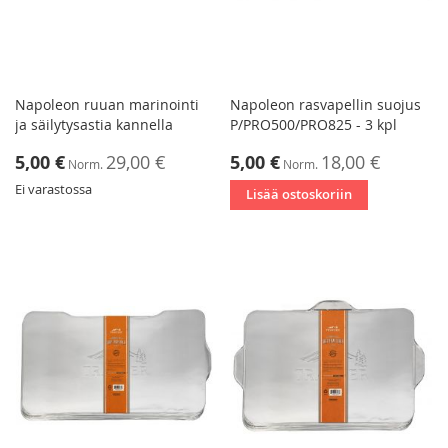
Napoleon ruuan marinointi
Napoleon rasvapellin suojus
ja säilytysastia kannella
P/PRO500/PRO825 - 3 kpl
Tarjoushinta
Tarjoushinta
5,00 €
29,00 €
5,00 €
18,00 €
Norm.
Norm.
Ei varastossa
Lisää ostoskoriin