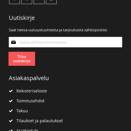
Uutiskirje
Saat tietoa uutuustuotteista ja tarjouksista sähköpostiisi
Tilaa
uutiskirjeemme:
Tilaa
uutiskirje
Asiakaspalvelu
Rekisteriseloste
Toimitusehdot
Takuu
Tilaukset ja palautukset
Asiakastuki