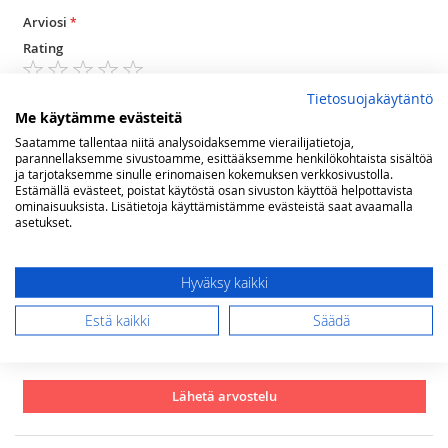
Arviosi
Rating
1
2
3
4
5
Tietosuojakäytäntö
star
stars
stars
stars
stars
Nimimerkki
Me käytämme evästeitä
Saatamme tallentaa niitä analysoidaksemme vierailijatietoja,
parannellaksemme sivustoamme, esittääksemme henkilökohtaista sisältöä
ja tarjotaksemme sinulle erinomaisen kokemuksen verkkosivustolla.
Yhteenveto
Estämällä evästeet, poistat käytöstä osan sivuston käyttöä helpottavista
ominaisuuksista. Lisätietoja käyttämistämme evästeistä saat avaamalla
asetukset.
Arvostelu
Hyväksy kaikki
Estä kaikki
Säädä
Lähetä arvostelu