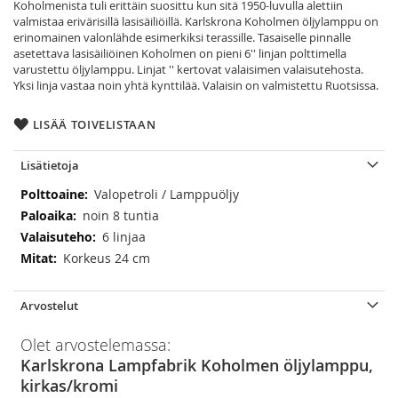
Koholmenista tuli erittäin suosittu kun sitä 1950-luvulla alettiin
valmistaa erivärisillä lasisäiliöillä. Karlskrona Koholmen öljylamppu on
erinomainen valonlähde esimerkiksi terassille. Tasaiselle pinnalle
asetettava lasisäiliöinen Koholmen on pieni 6'' linjan polttimella
varustettu öljylamppu. Linjat '' kertovat valaisimen valaisutehosta.
Yksi linja vastaa noin yhtä kynttilää. Valaisin on valmistettu Ruotsissa.
LISÄÄ TOIVELISTAAN
Lisätietoja
Lisätietoja
Valopetroli / Lamppuöljy
noin 8 tuntia
6 linjaa
Korkeus 24 cm
Arvostelut
Olet arvostelemassa:
Karlskrona Lampfabrik Koholmen öljylamppu,
kirkas/kromi