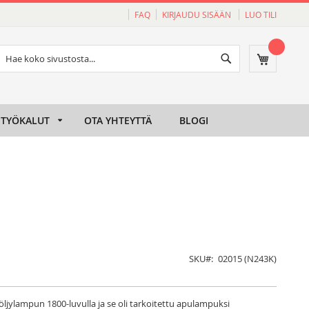
FAQ
KIRJAUDU SISÄÄN
LUO TILI
Haku
Ostoskori
Haku
TYÖKALUT
OTA YHTEYTTÄ
BLOGI
SKU
02015 (N243K)
jylampun 1800-luvulla ja se oli tarkoitettu apulampuksi