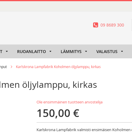
09 8689 300
IT
RUOANLAITTO
LÄMMITYS
VALAISTUS
mput
Karlskrona Lampfabrik Koholmen öljylamppu, kirkas
lmen öljylamppu, kirkas
Ole ensimmäinen tuotteen arvostelija
150,00 €
Karlskrona Lampfabrik valmisti ensimäisen Koholmen öl