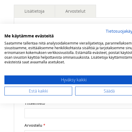
Lisätietoja
Arvostelut
Lisätietoja
Tietosuojakä
Polttoaine
Valopetroli / Lamppuöljy
Olet arvostelemassa:
Me käytämme evästeitä
Karlskrona Lampfabrik Koholmen öljylamp
Paloaika
noin 8 tuntia
Saatamme tallentaa niitä analysoidaksemme vierailijatietoja, parannellakse
sivustoamme, esittääksemme henkilökohtaista sisältöä ja tarjotaksemme sinu
Valaisuteho
6 linjaa
erinomaisen kokemuksen verkkosivustolla. Estämällä evästeet, poistat käytös
Arviosi
osan sivuston käyttöä helpottavista ominaisuuksista. Lisätietoja käyttämistä
Mitat
Korkeus 24 cm, halkaisija 7 cm
evästeistä saat avaamalla asetukset.
Rating
1
2
3
4
5
Hyväksy kaikki
star
stars
stars
stars
stars
Nimimerkki
Estä kaikki
Säädä
Yhteenveto
Arvostelu