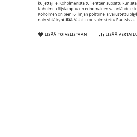
kuljettajille. Koholmenista tuli erittäin suosittu kun sitä 
Koholmen öljylamppu on erinomainen valonlähde esimerki
Koholmen on pieni 6'' linjan polttimella varustettu öljy
noin yhtä kynttilää. Valaisin on valmistettu Ruotsissa.
LISÄÄ TOIVELISTAAN
LISÄÄ VERTAI