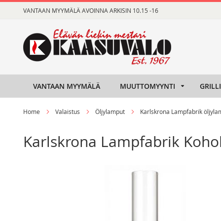
Skip
VANTAAN MYYMÄLÄ AVOINNA ARKISIN 10.15 -16
to
Content
VANTAAN MYYMÄLÄ
MUUTTOMYYNTI
GRILL
Home
Valaistus
Öljylamput
Karlskrona Lampfabrik öljyla
Karlskrona Lampfabrik Koho
Skip
Skip
to
to
the
the
end
beginning
of
of
the
the