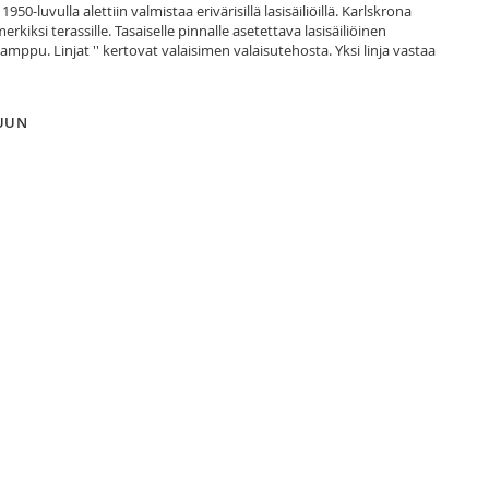
1950-luvulla alettiin valmistaa erivärisillä lasisäiliöillä. Karlskrona
ksi terassille. Tasaiselle pinnalle asetettava lasisäiliöinen
lamppu. Linjat '' kertovat valaisimen valaisutehosta. Yksi linja vastaa
LUUN