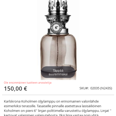
Täppää
suuremmaksi
Ole ensimmäinen tuotteen arvostelija
150,00 €
SKU
02035 (N243S)
Karlskrona Koholmen öljylamppu on erinomainen valonlähde
esimerkiksi terassille. Tasaiselle pinnalle asetettava lasisäiliöinen
Koholmen on pieni 6'' linjan polttimella varustettu öljylamppu. Linjat ''
kertovat valaisimen valaisutehosta. Yksi linja vastaa noin yhtä