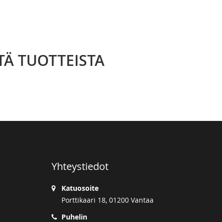
TÄ TUOTTEISTA
Yhteystiedot
Katuosoite
Porttikaari 18, 01200 Vantaa
Puhelin