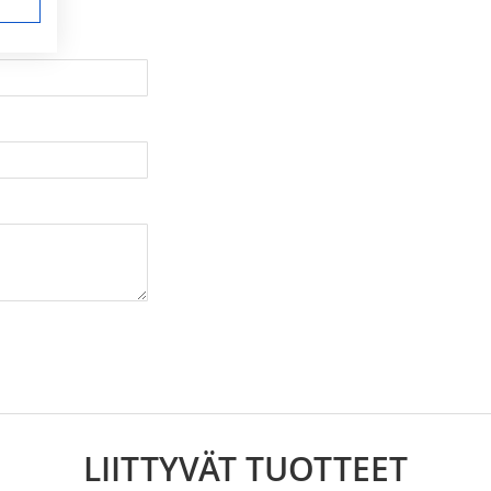
uniritilä, 1 kpl uuniritilä syvällä uunipellillä
LIITTYVÄT TUOTTEET