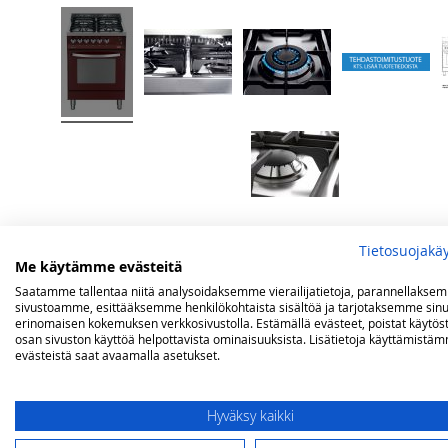
Lisätietoja
Arvostelut
Tietosuojakä
Me käytämme evästeitä
Saatamme tallentaa niitä analysoidaksemme vierailijatietoja, parannellakse
sivustoamme, esittääksemme henkilökohtaista sisältöä ja tarjotaksemme sinu
Lisätietoja
Mitat
(lxsxk) 60 x 60 x 85(-90,5) cm
Olet arvostelemassa:
erinomaisen kokemuksen verkkosivustolla. Estämällä evästeet, poistat käytös
osan sivuston käyttöä helpottavista ominaisuuksista. Lisätietoja käyttämistä
Lofra Rainbow kaasuliesi sähköuunilla 60
Polttimien teho
1,1 kW, 1,75 kW, 2,8 kW ja kolmik
evästeistä saat avaamalla asetukset.
Polttimet
4 kpl
Arviosi
Keittoritilä
2-osainen, valurautaa
Hyväksy kaikki
Rating
Uunin
9 toimintoa; ala- ja ylävastus, alava