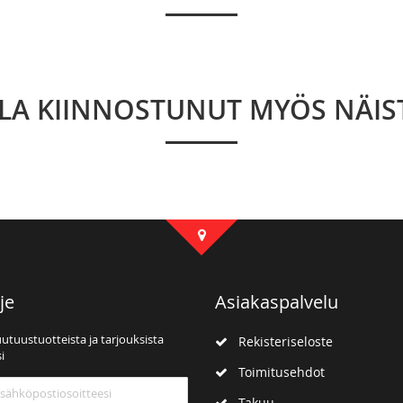
LLA KIINNOSTUNUT MYÖS NÄIS
je
Asiakaspalvelu
uutuustuotteista ja tarjouksista
Rekisteriseloste
i
Toimitusehdot
mme:
Takuu