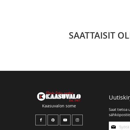
SAATTAISIT O
Uutiskir
Kaasuvalon some
Saat tietoa 
sähköpostiis
Tilaa
uutiskirjee