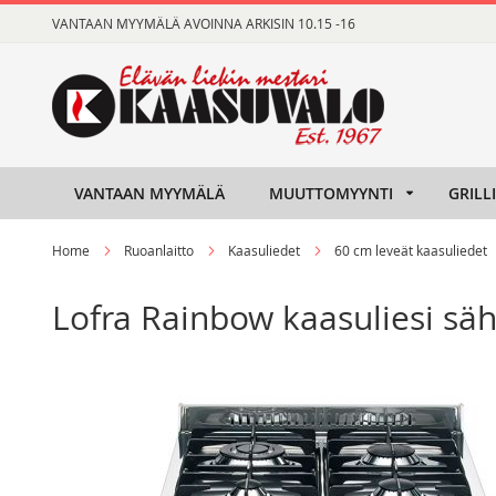
Skip
VANTAAN MYYMÄLÄ AVOINNA ARKISIN 10.15 -16
to
Content
VANTAAN MYYMÄLÄ
MUUTTOMYYNTI
GRILL
Home
Ruoanlaitto
Kaasuliedet
60 cm leveät kaasuliedet
Lofra Rainbow kaasuliesi sä
Skip
Skip
to
to
the
the
end
beginning
of
of
the
the