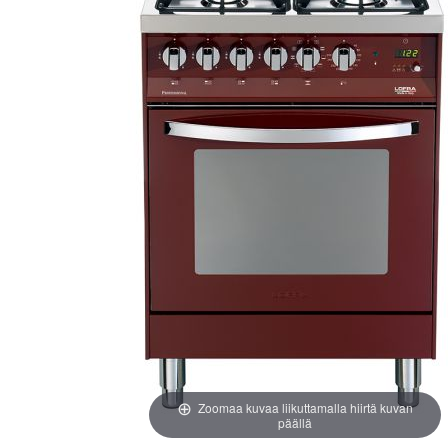
images
images
gallery
gallery
Zoomaa kuvaa liikuttamalla hiirtä kuvan
päällä