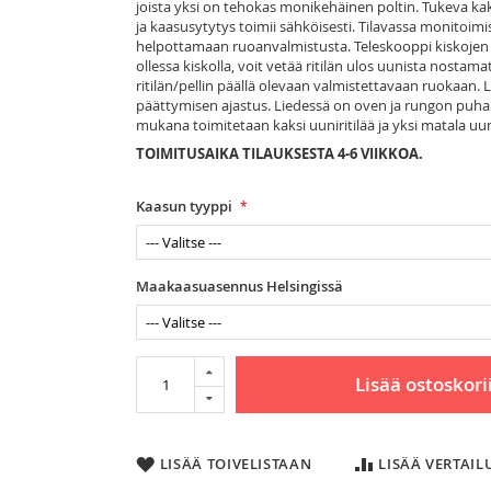
joista yksi on tehokas monikehäinen poltin. Tukeva kaks
ja kaasusytytys toimii sähköisesti. Tilavassa monitoimi
helpottamaan ruoanvalmistusta. Teleskooppi kiskojen pai
ollessa kiskolla, voit vetää ritilän ulos uunista nostamat
ritilän/pellin päällä olevaan valmistettavaan ruokaan. L
päättymisen ajastus. Liedessä on oven ja rungon puhall
mukana toimitetaan kaksi uuniritilää ja yksi matala uu
TOIMITUSAIKA TILAUKSESTA 4-6 VIIKKOA.
Kaasun tyyppi
Maakaasuasennus Helsingissä
Lisää ostoskori
LISÄÄ TOIVELISTAAN
LISÄÄ VERTAI