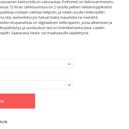
iosainen keittoritilä on valurautaa. Polttimet on liekinvarmistettu
sessa 72 litran sähköuunissa on 2 tasolla peltien teleskooppikiskot
kkaa voidaan vaihtaa helposti, ja niiden avulla ritilän/pellin
ta sitä, esimerkiksi jos haluat lisätä mausteita tai nestettä
ieden etupanelissa on digitaalinen kello/ajastin, jossa alkamisen ja
injäähdytys ja uuniluukun lasi on kolmikertaista lasia. Lieden
nipelti. Saatavana neste- tai maakaasulle säädettynä.
in
LUUN