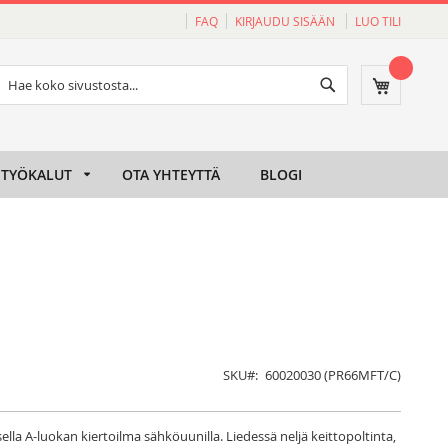
FAQ
KIRJAUDU SISÄÄN
LUO TILI
Haku
Ostoskori
Haku
TYÖKALUT
OTA YHTEYTTÄ
BLOGI
SKU
60020030 (PR66MFT/C)
lla A-luokan kiertoilma sähköuunilla. Liedessä neljä keittopoltinta,