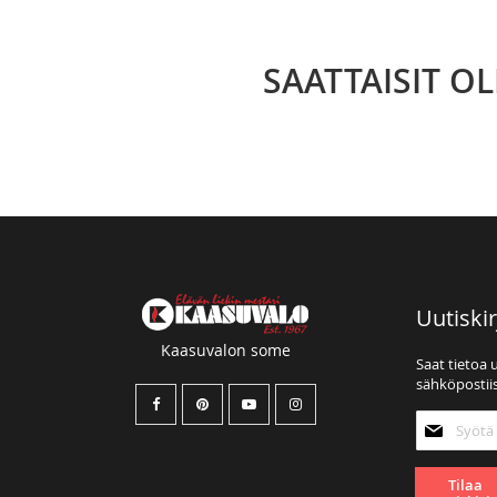
SAATTAISIT O
Uutiskir
Kaasuvalon some
Saat tietoa 
sähköpostiis
Tilaa
uutiskirjee
Tilaa