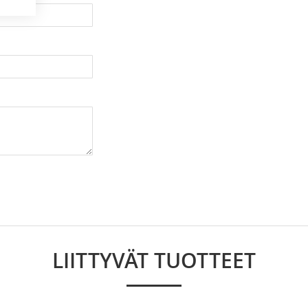
uniritilä, 1 kpl uuniritilä syvällä uunipellillä
LIITTYVÄT TUOTTEET