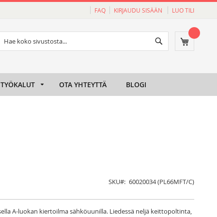
FAQ
KIRJAUDU SISÄÄN
LUO TILI
Haku
Ostoskori
Haku
TYÖKALUT
OTA YHTEYTTÄ
BLOGI
SKU
60020034 (PL66MFT/C)
lla A-luokan kiertoilma sähköuunilla. Liedessä neljä keittopoltinta,