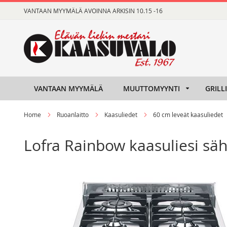
Skip
VANTAAN MYYMÄLÄ AVOINNA ARKISIN 10.15 -16
to
Content
VANTAAN MYYMÄLÄ
MUUTTOMYYNTI
GRILL
Home
Ruoanlaitto
Kaasuliedet
60 cm leveät kaasuliedet
Lofra Rainbow kaasuliesi säh
Skip
Skip
to
to
the
the
end
beginning
of
of
the
the