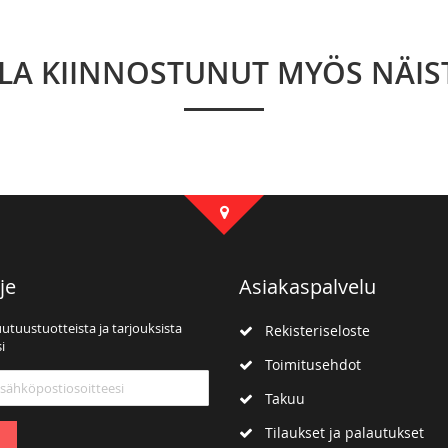
LLA KIINNOSTUNUT MYÖS NÄIS
je
Asiakaspalvelu
uutuustuotteista ja tarjouksista
Rekisteriseloste
i
Toimitusehdot
mme:
Takuu
Tilaukset ja palautukset