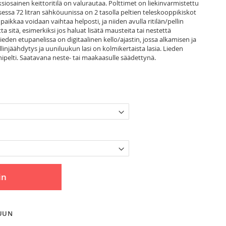
iosainen keittoritilä on valurautaa. Polttimet on liekinvarmistettu
sessa 72 litran sähköuunissa on 2 tasolla peltien teleskooppikiskot
kkaa voidaan vaihtaa helposti, ja niiden avulla ritilän/pellin
ta sitä, esimerkiksi jos haluat lisätä mausteita tai nestettä
ieden etupanelissa on digitaalinen kello/ajastin, jossa alkamisen ja
injäähdytys ja uuniluukun lasi on kolmikertaista lasia. Lieden
nipelti. Saatavana neste- tai maakaasulle säädettynä.
in
LUUN