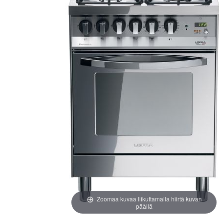
images
images
gallery
gallery
Zoomaa kuvaa liikuttamalla hiirtä kuvan
päällä