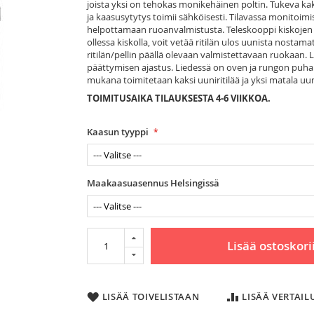
joista yksi on tehokas monikehäinen poltin. Tukeva kaks
ja kaasusytytys toimii sähköisesti. Tilavassa monitoimi
helpottamaan ruoanvalmistusta. Teleskooppi kiskojen pai
ollessa kiskolla, voit vetää ritilän ulos uunista nostamat
ritilän/pellin päällä olevaan valmistettavaan ruokaan. L
päättymisen ajastus. Liedessä on oven ja rungon puhall
mukana toimitetaan kaksi uuniritilää ja yksi matala uu
TOIMITUSAIKA TILAUKSESTA 4-6 VIIKKOA.
Kaasun tyyppi
Maakaasuasennus Helsingissä
Lisää ostoskori
LISÄÄ TOIVELISTAAN
LISÄÄ VERTAI