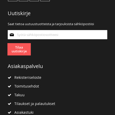
Uutiskirje
Saat tietoa uutuustuotteista ja tarjouksista sähköpostiisi
Tilaa
uutiskirjeemme:
Tilaa
uutiskirje
Asiakaspalvelu
Rekisteriseloste
Toimitusehdot
Takuu
Tilaukset ja palautukset
Asiakastuki