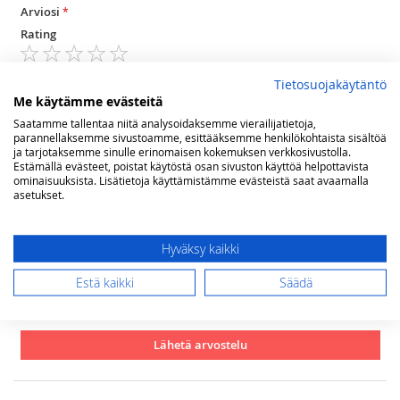
Arviosi
Rating
1
2
3
4
5
Tietosuojakäytäntö
star
stars
stars
stars
stars
Nimimerkki
Me käytämme evästeitä
Saatamme tallentaa niitä analysoidaksemme vierailijatietoja,
parannellaksemme sivustoamme, esittääksemme henkilökohtaista sisältöä
ja tarjotaksemme sinulle erinomaisen kokemuksen verkkosivustolla.
Yhteenveto
Estämällä evästeet, poistat käytöstä osan sivuston käyttöä helpottavista
ominaisuuksista. Lisätietoja käyttämistämme evästeistä saat avaamalla
asetukset.
Arvostelu
Hyväksy kaikki
Estä kaikki
Säädä
Lähetä arvostelu