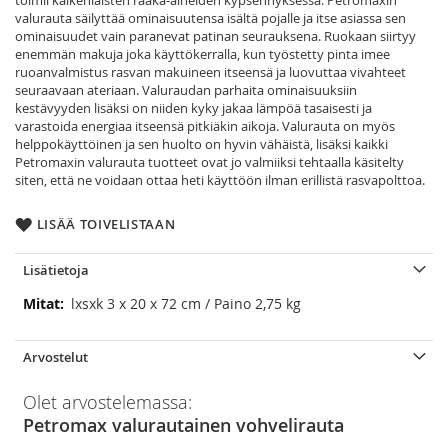
toimii kaikenlaisten raaka‐aineiden kypsennyksessä. Petromaxin
valurauta säilyttää ominaisuutensa isältä pojalle ja itse asiassa sen
ominaisuudet vain paranevat patinan seurauksena. Ruokaan siirtyy
enemmän makuja joka käyttökerralla, kun työstetty pinta imee
ruoanvalmistus rasvan makuineen itseensä ja luovuttaa vivahteet
seuraavaan ateriaan. Valuraudan parhaita ominaisuuksiin
kestävyyden lisäksi on niiden kyky jakaa lämpöä tasaisesti ja
varastoida energiaa itseensä pitkiäkin aikoja. Valurauta on myös
helppokäyttöinen ja sen huolto on hyvin vähäistä, lisäksi kaikki
Petromaxin valurauta tuotteet ovat jo valmiiksi tehtaalla käsitelty
siten, että ne voidaan ottaa heti käyttöön ilman erillistä rasvapolttoa.
LISÄÄ TOIVELISTAAN
Lisätietoja
Lisätietoja
lxsxk 3 x 20 x 72 cm / Paino 2,75 kg
Arvostelut
Olet arvostelemassa:
Petromax valurautainen vohvelirauta