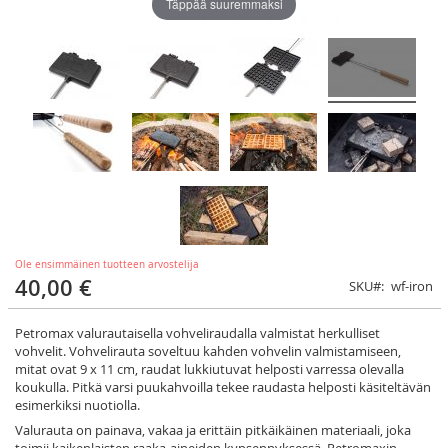
Täppää suuremmaksi
Ole ensimmäinen tuotteen arvostelija
40,00 €
SKU
wf-iron
Petromax valurautaisella vohveliraudalla valmistat herkulliset
vohvelit. Vohvelirauta soveltuu kahden vohvelin valmistamiseen,
mitat ovat 9 x 11 cm, raudat lukkiutuvat helposti varressa olevalla
koukulla. Pitkä varsi puukahvoilla tekee raudasta helposti käsiteltävän
esimerkiksi nuotiolla.
Valurauta on painava, vakaa ja erittäin pitkäikäinen materiaali, joka