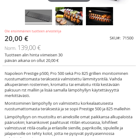
Ole ensimmäinen tuotteen arvostelija
20,00 €
Tarjoushinta
SKU
71500
139,00 €
Norm.
Tuotteen alin hinta viimeisen 30
päivän aikana on ollut 20,00 €
Napoleon Prestige p500, Pro 500 sekä Pro 825 grillien monitoiminen
ruostumattomasta teräksestä valmistettu lämmitysritilä. Vaihda
alkuperäinen rosterinen, kromattu tai emaloitu ritilä kestävään
paksuun rst malliin ja lisää samalla lämpöhyllyn käytettävyyttä
merkittävästi.
Monitoiminen lämpöhylly on valmistettu korkealaatuisesta
ruostumattomasta teräksestä ja se sopii Prestige 500 ja 825 malleihin
Lämpöhyllyyn on muotoiltu eri aineksille omat paikkansa alkupaloista
pääruokiin; kanankoivet paahtuvat ritilän etuosassa, lohifileet
valmistuvat ritilä-osalla ja erilaisille sienille, paprikoille, sipuleille ja
jalapenoille on tehty kolot, jotta ne pysyvät pystyasennossa