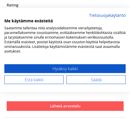
Rating
Tietosuojakäytäntö
1
2
3
4
5
Me käytämme evästeitä
star
stars
stars
stars
stars
Nimimerkki
Saatamme tallentaa niitä analysoidaksemme vierailijatietoja,
parannellaksemme sivustoamme, esittääksemme henkilökohtaista sisältöä
ja tarjotaksemme sinulle erinomaisen kokemuksen verkkosivustolla.
Estämällä evästeet, poistat käytöstä osan sivuston käyttöä helpottavista
Yhteenveto
ominaisuuksista. Lisätietoja käyttämistämme evästeistä saat avaamalla
asetukset.
Arvostelu
Hyväksy kaikki
Estä kaikki
Säädä
Lähetä arvostelu