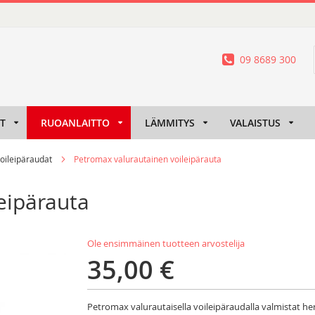
09 8689 300
IT
RUOANLAITTO
LÄMMITYS
VALAISTUS
voileipäraudat
Petromax valurautainen voileipärauta
eipärauta
Ole ensimmäinen tuotteen arvostelija
35,00 €
Petromax valurautaisella voileipäraudalla valmistat her