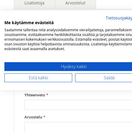
Lisätietoja
Arvostelut
Tietosuojakä
Lisätietoja
Me käytämme evästeitä
Mitat
lxsxk 4,5 x 13,5 x 72,5 cm / Paino 1,5 kg
Olet arvostelemassa:
Saatamme tallentaa niitä analysoidaksemme vierailijatietoja, parannellakse
Petromax valurautainen voileipärauta
sivustoamme, esittääksemme henkilökohtaista sisältöä ja tarjotaksemme sinu
erinomaisen kokemuksen verkkosivustolla. Estämällä evästeet, poistat käytös
osan sivuston käyttöä helpottavista ominaisuuksista. Lisätietoja käyttämistä
Arviosi
evästeistä saat avaamalla asetukset.
Rating
Hyväksy kaikki
1
2
3
4
5
star
stars
stars
stars
stars
Nimimerkki
Estä kaikki
Säädä
Yhteenveto
Arvostelu