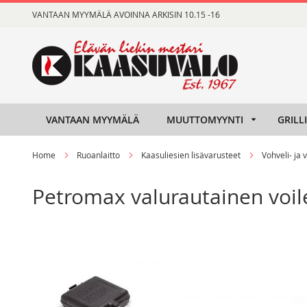
Skip
VANTAAN MYYMÄLÄ AVOINNA ARKISIN 10.15 -16
to
Content
VANTAAN MYYMÄLÄ
MUUTTOMYYNTI
GRILL
Home
Ruoanlaitto
Kaasuliesien lisävarusteet
Vohveli- ja 
Petromax valurautainen voil
Skip
Skip
to
to
the
the
end
beginning
of
of
the
the