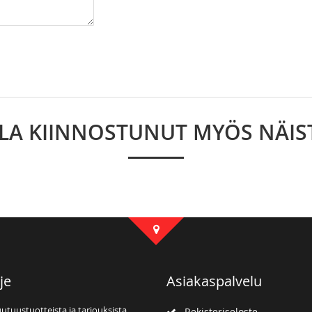
LLA KIINNOSTUNUT MYÖS NÄIS
je
Asiakaspalvelu
uutuustuotteista ja tarjouksista
Rekisteriseloste