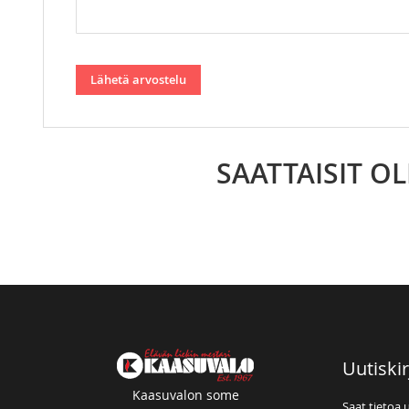
Lähetä arvostelu
SAATTAISIT O
Uutiskir
Kaasuvalon some
Saat tietoa 