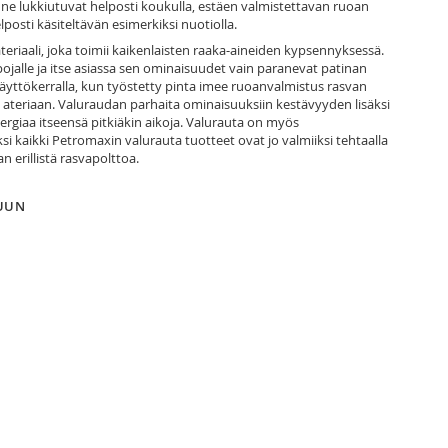
, ne lukkiutuvat helposti koukulla, estäen valmistettavan ruoan
posti käsiteltävän esimerkiksi nuotiolla.
teriaali, joka toimii kaikenlaisten raaka‐aineiden kypsennyksessä.
ojalle ja itse asiassa sen ominaisuudet vain paranevat patinan
ttökerralla, kun työstetty pinta imee ruoanvalmistus rasvan
ateriaan. Valuraudan parhaita ominaisuuksiin kestävyyden lisäksi
ergiaa itseensä pitkiäkin aikoja. Valurauta on myös
si kaikki Petromaxin valurauta tuotteet ovat jo valmiiksi tehtaalla
n erillistä rasvapolttoa.
LUUN