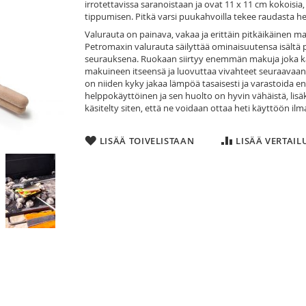
irrotettavissa saranoistaan ja ovat 11 x 11 cm kokoisia
tippumisen. Pitkä varsi puukahvoilla tekee raudasta hel
Valurauta on painava, vakaa ja erittäin pitkäikäinen ma
Petromaxin valurauta säilyttää ominaisuutensa isältä p
seurauksena. Ruokaan siirtyy enemmän makuja joka käy
makuineen itseensä ja luovuttaa vivahteet seuraavaan 
on niiden kyky jakaa lämpöä tasaisesti ja varastoida en
helppokäyttöinen ja sen huolto on hyvin vähäistä, lisäk
käsitelty siten, että ne voidaan ottaa heti käyttöön ilma
LISÄÄ TOIVELISTAAN
LISÄÄ VERTAI