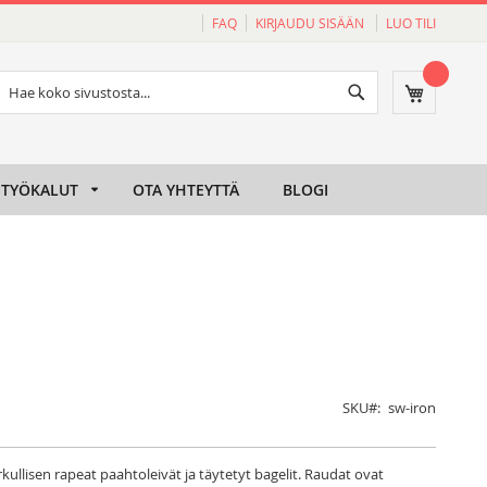
FAQ
KIRJAUDU SISÄÄN
LUO TILI
Haku
Ostoskori
Haku
TYÖKALUT
OTA YHTEYTTÄ
BLOGI
SKU
sw-iron
kullisen rapeat paahtoleivät ja täytetyt bagelit. Raudat ovat