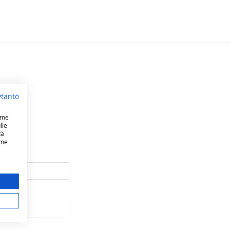
ytäntö
mme
lle
tä
mme