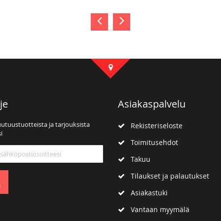
je
Asiakaspalvelu
uutuustuotteista ja tarjouksista
Rekisteriseloste
i
Toimitusehdot
mme:
Takuu
Tilaukset ja palautukset
e
Asiakastuki
Vantaan myymälä