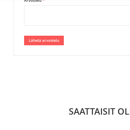
Arvostelu
Lähetä arvostelu
SAATTAISIT O