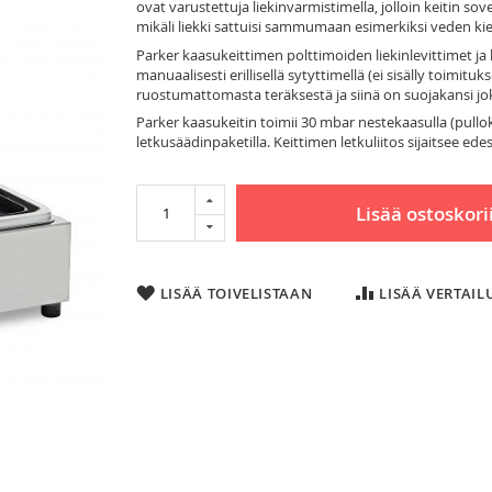
ovat varustettuja liekinvarmistimella, jolloin keitin s
mikäli liekki sattuisi sammumaan esimerkiksi veden kie
Parker kaasukeittimen polttimoiden liekinlevittimet ja 
manuaalisesti erillisellä sytyttimellä (ei sisälly toimi
ruostumattomasta teräksestä ja siinä on suojakansi jok
Parker kaasukeitin toimii 30 mbar nestekaasulla (pull
letkusäädinpaketilla. Keittimen letkuliitos sijaitsee ed
Lisää ostoskori
LISÄÄ TOIVELISTAAN
LISÄÄ VERTAI