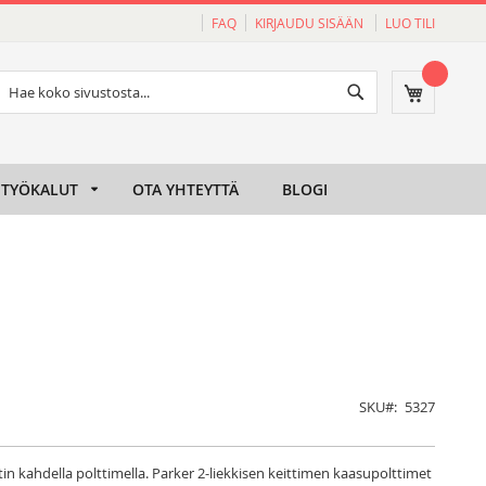
FAQ
KIRJAUDU SISÄÄN
LUO TILI
Haku
Ostoskori
Haku
TYÖKALUT
OTA YHTEYTTÄ
BLOGI
SKU
5327
in kahdella polttimella. Parker 2-liekkisen keittimen kaasupolttimet