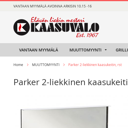
Skip
VANTAAN MYYMÄLÄ AVOINNA ARKISIN 10.15 -16
to
Content
VANTAAN MYYMÄLÄ
MUUTTOMYYNTI
GRILL
Home
MUUTTOMYYNTI
Parker 2-liekkinen kaasukeitin, rst
Parker 2-liekkinen kaasukeiti
Skip
Skip
to
to
the
the
end
beginning
of
of
the
the