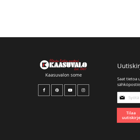
Uutiskir
Kaasuvalon some
Saat tietoa 
sähköpostiis
Tilaa
uutiskirjee
Tilaa
uutiskirj