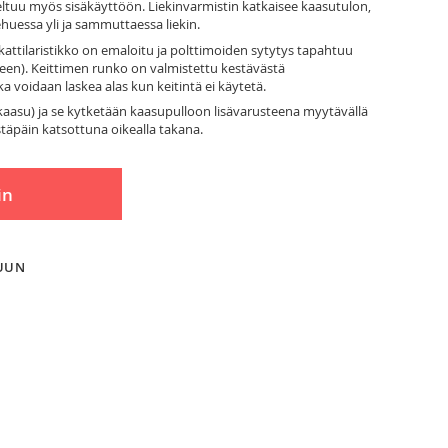
oveltuu myös sisäkäyttöön. Liekinvarmistin katkaisee kaasutulon,
huessa yli ja sammuttaessa liekin.
kattilaristikko on emaloitu ja polttimoiden sytytys tapahtuu
tukseen). Keittimen runko on valmistettu kestävästä
a voidaan laskea alas kun keitintä ei käytetä.
okaasu) ja se kytketään kaasupulloon lisävarusteena myytävällä
estäpäin katsottuna oikealla takana.
in
LUUN