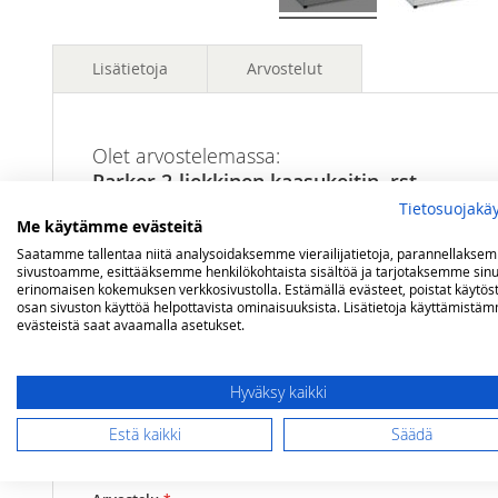
Lisätietoja
Arvostelut
Lisätietoja
Mitat
(lxsxk) 45 x 36 x 15 cm
Olet arvostelemassa:
Parker 2-liekkinen kaasukeitin, rst
Polttimet
2 kpl
Tietosuojakä
Teho
1,5 kW ja 2,5 kW
Me käytämme evästeitä
Arviosi
Saatamme tallentaa niitä analysoidaksemme vierailijatietoja, parannellakse
Rating
sivustoamme, esittääksemme henkilökohtaista sisältöä ja tarjotaksemme sinu
erinomaisen kokemuksen verkkosivustolla. Estämällä evästeet, poistat käytös
osan sivuston käyttöä helpottavista ominaisuuksista. Lisätietoja käyttämistä
1
2
3
4
5
evästeistä saat avaamalla asetukset.
star
stars
stars
stars
stars
Nimimerkki
Hyväksy kaikki
Yhteenveto
Estä kaikki
Säädä