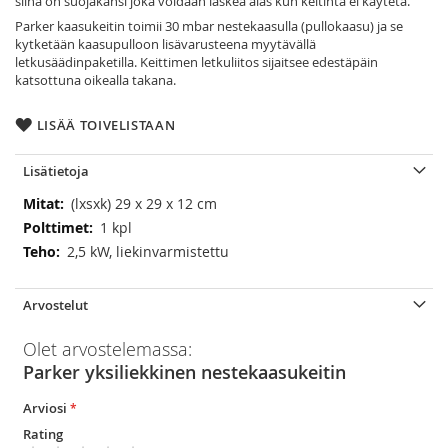
siinä on suojakansi joka voidaan laskea alas kun keitintä ei käytetä.
Parker kaasukeitin toimii 30 mbar nestekaasulla (pullokaasu) ja se
kytketään kaasupulloon lisävarusteena myytävällä
letkusäädinpaketilla. Keittimen letkuliitos sijaitsee edestäpäin
katsottuna oikealla takana.
LISÄÄ TOIVELISTAAN
Lisätietoja
Lisätietoja
(lxsxk) 29 x 29 x 12 cm
1 kpl
2,5 kW, liekinvarmistettu
Arvostelut
Olet arvostelemassa:
Parker yksiliekkinen nestekaasukeitin
Arviosi
Rating