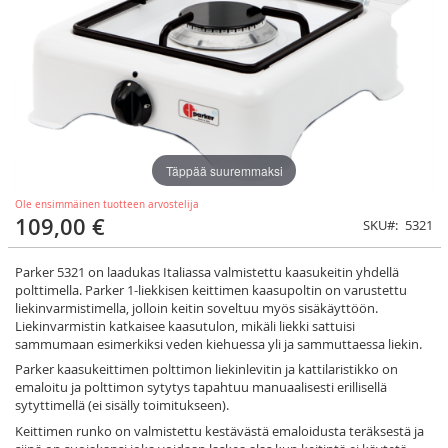
Täppää suuremmaksi
Ole ensimmäinen tuotteen arvostelija
109,00 €
SKU
5321
Parker 5321 on laadukas Italiassa valmistettu kaasukeitin yhdellä
polttimella. Parker 1-liekkisen keittimen kaasupoltin on varustettu
liekinvarmistimella, jolloin keitin soveltuu myös sisäkäyttöön.
Liekinvarmistin katkaisee kaasutulon, mikäli liekki sattuisi
sammumaan esimerkiksi veden kiehuessa yli ja sammuttaessa liekin.
Parker kaasukeittimen polttimon liekinlevitin ja kattilaristikko on
emaloitu ja polttimon sytytys tapahtuu manuaalisesti erillisellä
sytyttimellä (ei sisälly toimitukseen).
Keittimen runko on valmistettu kestävästä emaloidusta teräksestä ja