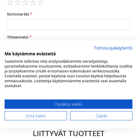
1
2
3
4
5
star
stars
stars
stars
stars
Nimimerkki
Yhteenveto
Tietosuojakäytäntö
Me käytämme evästeitä
Arvostelu
Saatamme tallentaa niitä analysoidaksemme vierailijatietoja,
parannellaksemme sivustoamme, esittääksemme henkilökohtaista sisältöä
ja tarjotaksemme sinulle erinomaisen kokemuksen verkkosivustolla.
Estämällä evästeet, poistat käytöstä osan sivuston käyttöä helpottavista
ominaisuuksista. Lisätietoja käyttämistämme evästeistä saat avaamalla
asetukset.
Lähetä arvostelu
Hyväksy kaikki
Estä kaikki
Säädä
LIITTYVÄT TUOTTEET