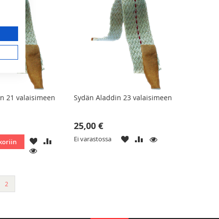
n 21 valaisimeen
Sydän Aladdin 23 valaisimeen
25,00 €
LISÄÄ
LISÄÄ
KATSO
Ei varastossa
LISÄÄ
LISÄÄ
koriin
TOIVELISTAAN
VERTAILUUN
TOIVELISTAAN
VERTAILUUN
KATSO
You're currently reading page
2