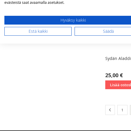
evästeistä saat avaamalla asetukset.
Hyväksy kaikki
Estä kaikki
Säädä
Sydän Aladdi
25,00 €
Lisää ostos
Sivu
Sivu
Edellinen
Sivu
1