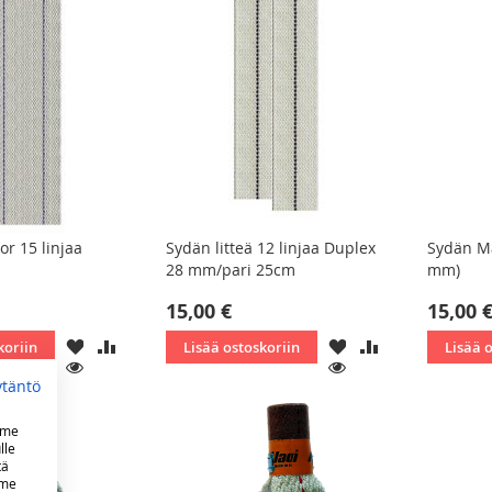
r 15 linjaa
Sydän litteä 12 linjaa Duplex
Sydän Ma
28 mm/pari 25cm
mm)
15,00 €
15,00 
LISÄÄ
LISÄÄ
LISÄÄ
LISÄÄ
koriin
Lisää ostoskoriin
Lisää 
TOIVELISTAAN
VERTAILUUN
TOIVELISTAAN
VERTAILUUN
KATSO
KATSO
ytäntö
mme
lle
tä
mme