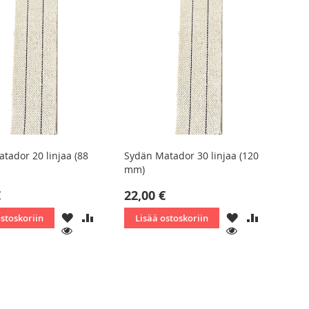
tador 20 linjaa (88
Sydän Matador 30 linjaa (120
mm)
€
22,00 €
LISÄÄ
LISÄÄ
LISÄÄ
LISÄÄ
ostoskoriin
Lisää ostoskoriin
TOIVELISTAAN
VERTAILUUN
TOIVELISTAAN
VERTAILU
KATSO
KATSO