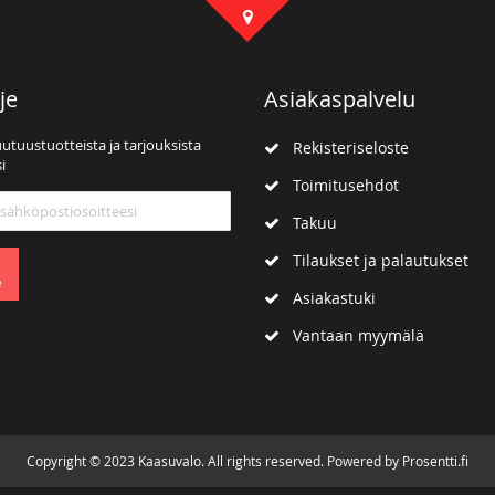
je
Asiakaspalvelu
uutuustuotteista ja tarjouksista
Rekisteriseloste
i
Toimitusehdot
mme:
Takuu
Tilaukset ja palautukset
e
Asiakastuki
Vantaan myymälä
Copyright © 2023 Kaasuvalo. All rights reserved. Powered by Prosentti.fi