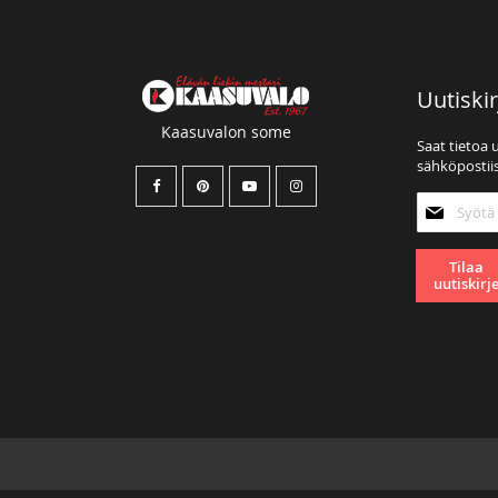
Uutiskir
Kaasuvalon some
Saat tietoa 
sähköpostiis
Tilaa
uutiskirjee
Tilaa
uutiskirj