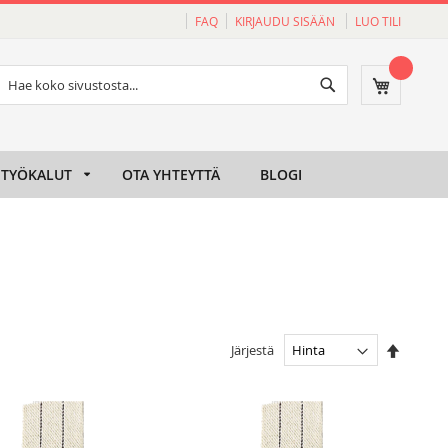
FAQ
KIRJAUDU SISÄÄN
LUO TILI
Haku
Ostoskori
Haku
TYÖKALUT
OTA YHTEYTTÄ
BLOGI
Aseta
Järjestä
laskeva
järjesty