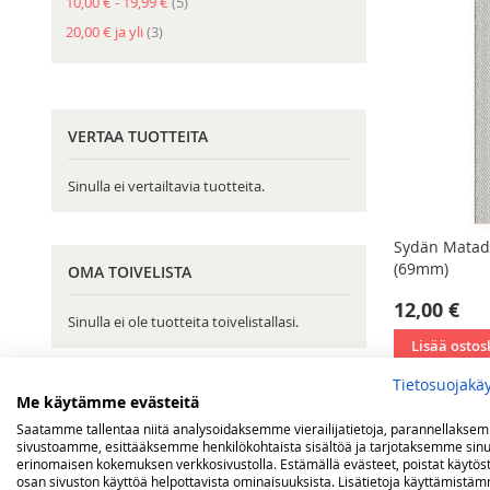
tuote
10,00 €
-
19,99 €
5
tuote
20,00 €
ja yli
3
VERTAA TUOTTEITA
Sinulla ei vertailtavia tuotteita.
Sydän Matado
(69mm)
OMA TOIVELISTA
12,00 €
Sinulla ei ole tuotteita toivelistallasi.
Lisää ostos
Tietosuojakä
Me käytämme evästeitä
Saatamme tallentaa niitä analysoidaksemme vierailijatietoja, parannellakse
sivustoamme, esittääksemme henkilökohtaista sisältöä ja tarjotaksemme sinu
erinomaisen kokemuksen verkkosivustolla. Estämällä evästeet, poistat käytös
osan sivuston käyttöä helpottavista ominaisuuksista. Lisätietoja käyttämistä