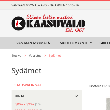
Skip
VANTAAN MYYMÄLÄ AVOINNA ARKISIN 10.15 -16
to
Content
VANTAAN MYYMÄLÄ
MUUTTOMYYNTI
GRILL
Etusivu
Valaistus
Sydämet
Sydämet
LISTAUSVALINNAT
Tuotteet
13
-
18
HINTA
tuote
0,00 €
-
9,99 €
10