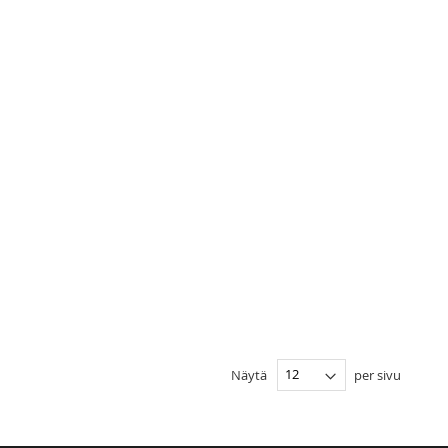
Näytä
per sivu