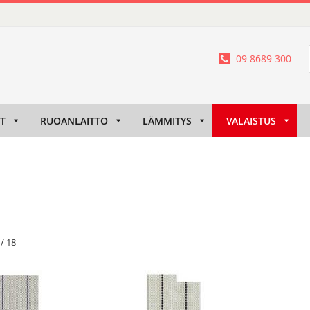
09 8689 300
IT
RUOANLAITTO
LÄMMITYS
VALAISTUS
/
18