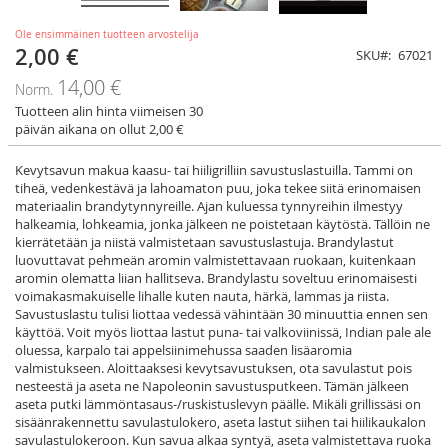
Ole ensimmäinen tuotteen arvostelija
2,00 €
Tarjoushinta
SKU
67021
14,00 €
Norm.
Tuotteen alin hinta viimeisen 30
päivän aikana on ollut 2,00 €
Kevytsavun makua kaasu- tai hiiligrilliin savustuslastuilla. Tammi on
tiheä, vedenkestävä ja lahoamaton puu, joka tekee siitä erinomaisen
materiaalin brandytynnyreille. Ajan kuluessa tynnyreihin ilmestyy
halkeamia, lohkeamia, jonka jälkeen ne poistetaan käytöstä. Tällöin ne
kierrätetään ja niistä valmistetaan savustuslastuja. Brandylastut
luovuttavat pehmeän aromin valmistettavaan ruokaan, kuitenkaan
aromin olematta liian hallitseva. Brandylastu soveltuu erinomaisesti
voimakasmakuiselle lihalle kuten nauta, härkä, lammas ja riista.
Savustuslastu tulisi liottaa vedessä vähintään 30 minuuttia ennen sen
käyttöä. Voit myös liottaa lastut puna- tai valkoviinissä, Indian pale ale
oluessa, karpalo tai appelsiinimehussa saaden lisäaromia
valmistukseen. Aloittaaksesi kevytsavustuksen, ota savulastut pois
nesteestä ja aseta ne Napoleonin savustusputkeen. Tämän jälkeen
aseta putki lämmöntasaus-/ruskistuslevyn päälle. Mikäli grillissäsi on
sisäänrakennettu savulastulokero, aseta lastut siihen tai hiilikaukalon
savulastulokeroon. Kun savua alkaa syntyä, aseta valmistettava ruoka