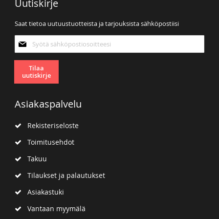
Uutiskirje
Saat tietoa uutuustuotteista ja tarjouksista sähköpostiisi
Tilaa
uutiskirjeemme:
Tilaa
uutiskirje
Asiakaspalvelu
Rekisteriseloste
Toimitusehdot
Takuu
Tilaukset ja palautukset
Asiakastuki
Vantaan myymälä