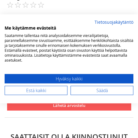
1
2
3
4
5
star
stars
stars
stars
stars
Nimimerkki
Tietosuojakäytäntö
Me käytämme evästeitä
Saatamme tallentaa niitä analysoidaksemme vierailijatietoja,
Yhteenveto
parannellaksemme sivustoamme, esittääksemme henkilökohtaista sisältöä
ja tarjotaksemme sinulle erinomaisen kokemuksen verkkosivustolla.
Estämällä evästeet, poistat käytöstä osan sivuston käyttöä helpottavista
ominaisuuksista. Lisätietoja käyttämistämme evästeistä saat avaamalla
asetukset.
Arvostelu
Hyväksy kaikki
Estä kaikki
Säädä
Lähetä arvostelu
SAATTAISIT OLLA KIINNOSTUNUT