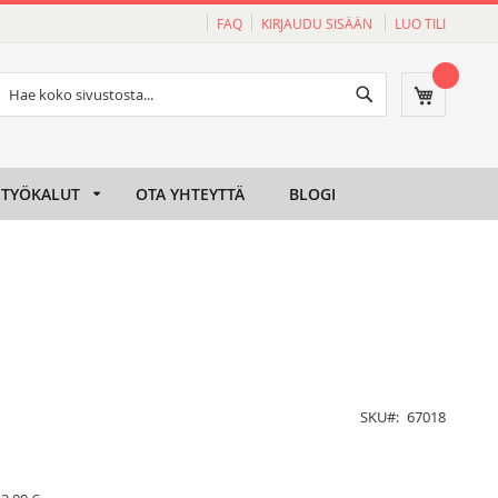
FAQ
KIRJAUDU SISÄÄN
LUO TILI
Haku
Ostoskori
Haku
TYÖKALUT
OTA YHTEYTTÄ
BLOGI
SKU
67018