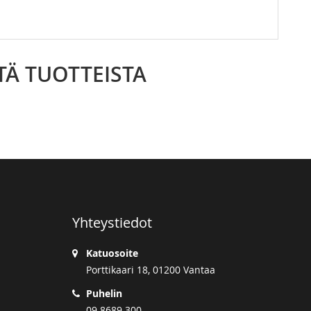
TÄ TUOTTEISTA
Yhteystiedot
Katuosoite
Porttikaari 18, 01200 Vantaa
Puhelin
09 8689 300