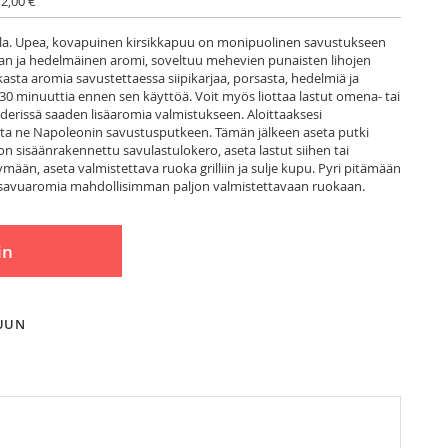
 2,00 €
tuilla. Upea, kovapuinen kirsikkapuu on monipuolinen savustukseen
pan ja hedelmäinen aromi, soveltuu mehevien punaisten lihojen
asta aromia savustettaessa siipikarjaa, porsasta, hedelmiä ja
än 30 minuuttia ennen sen käyttöä. Voit myös liottaa lastut omena- tai
iderissä saaden lisäaromia valmistukseen. Aloittaaksesi
seta ne Napoleonin savustusputkeen. Tämän jälkeen aseta putki
 on sisäänrakennettu savulastulokero, aseta lastut siihen tai
mään, aseta valmistettava ruoka grilliin ja sulje kupu. Pyri pitämään
i savuaromia mahdollisimman paljon valmistettavaan ruokaan.
in
LUUN