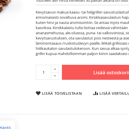
Tuotteen alin hinta viimeisen 30 päivän aikana on ollut
Kevytsavun makua kaasu- tai hiiligrilliin savustuslas
erinomaisesti soveltuva aromi. Kirsikkasavulastun ha
kuten hirvi ja nauta aromisointiin. Se antaa myös mauk
kasviksia. Kirsikkalastu tulisi liottaa vedessä vähintä
ananasmehussa, ale-oluessa, puna- tai valkoviinissä, si
kevytsavustuksen, ota savulastut pois nesteestä ja a
lämmöntasaus-/ruskistuslevyn päälle. Mikäli grillissäsi
hiilikaukalon savulastulokeroon. Kun savua alkaa synty
grillin kupua mahdollisimman paljon kiinni saadakses
Lisää ostoskori
LISÄÄ TOIVELISTAAN
LISÄÄ VERTAI
ytäntö