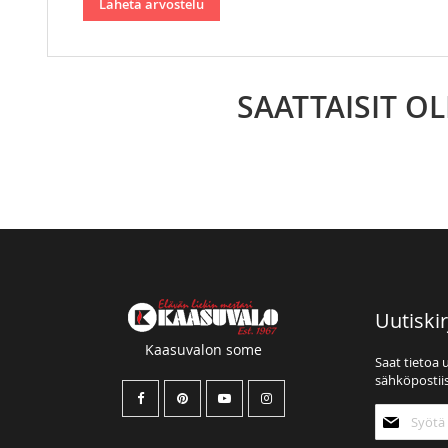
Lähetä arvostelu
SAATTAISIT O
Uutiskir
Kaasuvalon some
Saat tietoa 
sähköpostiis
Tilaa
uutiskirjee