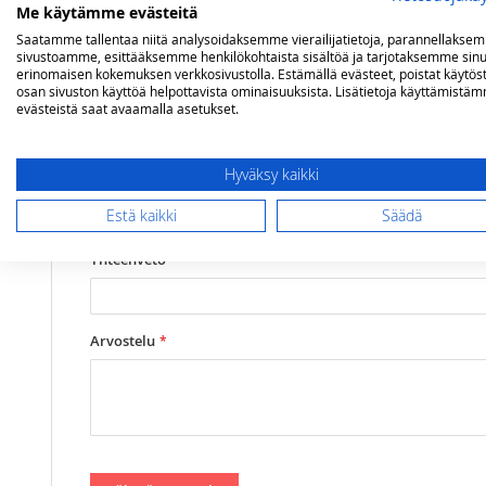
Olet arvostelemassa:
Me käytämme evästeitä
Napoleon savustuslastu, Kirsikka 700 g
Saatamme tallentaa niitä analysoidaksemme vierailijatietoja, parannellakse
sivustoamme, esittääksemme henkilökohtaista sisältöä ja tarjotaksemme sinu
erinomaisen kokemuksen verkkosivustolla. Estämällä evästeet, poistat käytös
Arviosi
osan sivuston käyttöä helpottavista ominaisuuksista. Lisätietoja käyttämistä
evästeistä saat avaamalla asetukset.
Rating
1
2
3
4
5
Hyväksy kaikki
star
stars
stars
stars
stars
Nimimerkki
Estä kaikki
Säädä
Yhteenveto
Arvostelu