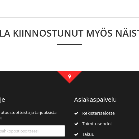
LLA KIINNOSTUNUT MYÖS NÄIS
je
Asiakaspalvelu
uutuustuotteista ja tarjouksista
Rekisteriseloste
i
Toimitusehdot
mme:
Takuu