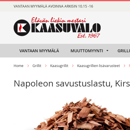
Skip
VANTAAN MYYMÄLÄ AVOINNA ARKISIN 10.15 -16
to
Content
VANTAAN MYYMÄLÄ
MUUTTOMYYNTI
GRILL
Home
Grillit
Kaasugrillit
Kaasugrillien lisävarusteet
Napoleon savustuslastu, Kirs
Skip
Skip
to
to
the
the
end
beginning
of
of
the
the