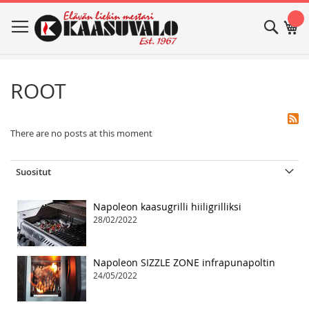
Skip
Haku
Os
to
Content
ROOT
There are no posts at this moment
Suositut
Napoleon kaasugrilli hiiligrilliksi
28/02/2022
Napoleon SIZZLE ZONE infrapunapoltin
24/05/2022