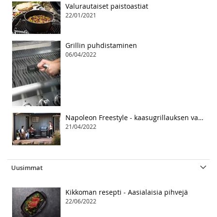
Valurautaiset paistoastiat
22/01/2021
Grillin puhdistaminen
06/04/2022
Napoleon Freestyle - kaasugrillauksen vapaa tyyli
21/04/2022
Uusimmat
Kikkoman resepti - Aasialaisia pihvejä
22/06/2022