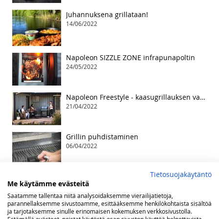
Juhannuksena grillataan!
14/06/2022
Napoleon SIZZLE ZONE infrapunapoltin
24/05/2022
Napoleon Freestyle - kaasugrillauksen vapaa tyyli
21/04/2022
Grillin puhdistaminen
06/04/2022
Tietosuojakäytäntö
Me käytämme evästeitä
Saatamme tallentaa niitä analysoidaksemme vierailijatietoja,
parannellaksemme sivustoamme, esittääksemme henkilökohtaista sisältöä
ja tarjotaksemme sinulle erinomaisen kokemuksen verkkosivustolla.
Estämällä evästeet, poistat käytöstä osan sivuston käyttöä helpottavista