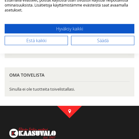
ominaisuuksista. Lisätietoja käyttämistämme evästeistä saat avaamalla
Kategoriat
asetukset.
Postaukset
Hyväksy kaikki
VERTAA TUOTTEITA
Estä kaikki
Säädä
Sinulla ei vertailtavia tuotteita.
OMA TOIVELISTA
Sinulla ei ole tuotteita toivelistallasi.