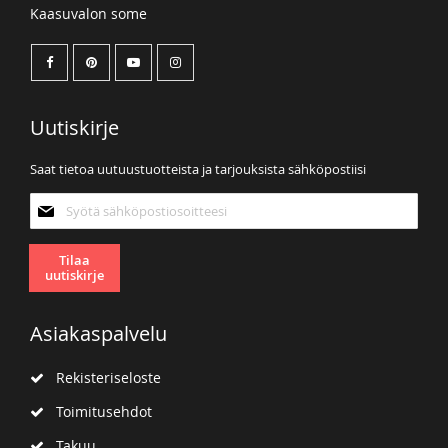
Kaasuvalon some
Uutiskirje
Saat tietoa uutuustuotteista ja tarjouksista sähköpostiisi
Tilaa
uutiskirjeemme:
Tilaa
uutiskirje
Asiakaspalvelu
Rekisteriseloste
Toimitusehdot
Takuu