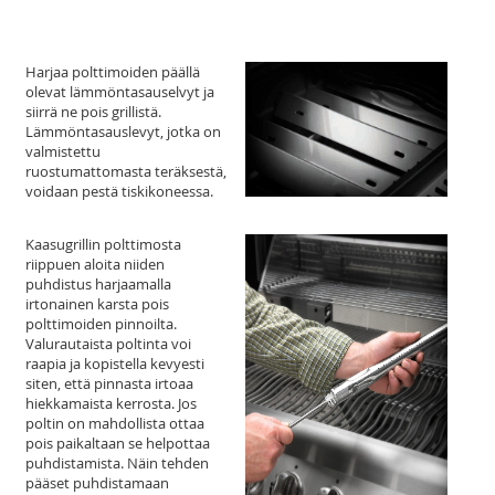
Harjaa polttimoiden päällä
olevat lämmöntasauselvyt ja
siirrä ne pois grillistä.
Lämmöntasauslevyt, jotka on
valmistettu
ruostumattomasta teräksestä,
voidaan pestä tiskikoneessa.
Kaasugrillin polttimosta
riippuen aloita niiden
puhdistus harjaamalla
irtonainen karsta pois
polttimoiden pinnoilta.
Valurautaista poltinta voi
raapia ja kopistella kevyesti
siten, että pinnasta irtoaa
hiekkamaista kerrosta. Jos
poltin on mahdollista ottaa
pois paikaltaan se helpottaa
puhdistamista. Näin tehden
pääset puhdistamaan