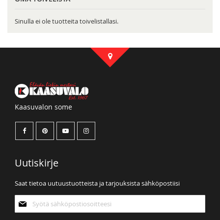
Sinulla ei ole tuotteita toivelistallasi.
Kaasuvalon some
Uutiskirje
Saat tietoa uutuustuotteista ja tarjouksista sähköpostiisi
Tilaa
uutiskirjeemme: