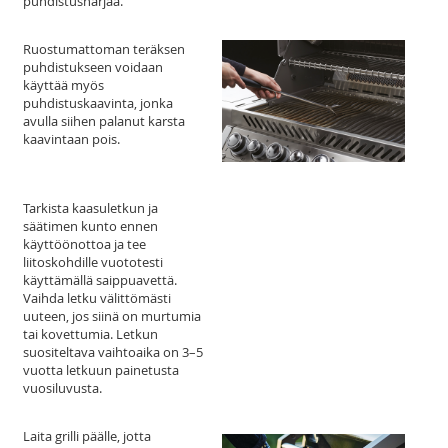
puhdistusharjaa.
Ruostumattoman teräksen
puhdistukseen voidaan
käyttää myös
puhdistuskaavinta, jonka
avulla siihen palanut karsta
kaavintaan pois.
Tarkista kaasuletkun ja
säätimen kunto ennen
käyttöönottoa ja tee
liitoskohdille vuototesti
käyttämällä saippuavettä.
Vaihda letku välittömästi
uuteen, jos siinä on murtumia
tai kovettumia. Letkun
suositeltava vaihtoaika on 3–5
vuotta letkuun painetusta
vuosiluvusta.
Laita grilli päälle, jotta