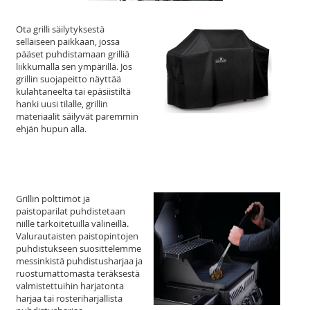
Ota grilli säilytyksestä
sellaiseen paikkaan, jossa
pääset puhdistamaan grilliä
liikkumalla sen ympärillä. Jos
grillin suojapeitto näyttää
kulahtaneelta tai epäsiistiltä
hanki uusi tilalle, grillin
materiaalit säilyvät paremmin
ehjän hupun alla.
Grillin polttimot ja
paistoparilat puhdistetaan
niille tarkoitetuilla välineillä.
Valurautaisten paistopintojen
puhdistukseen suosittelemme
messinkistä puhdistusharjaa ja
ruostumattomasta teräksestä
valmistettuihin harjatonta
harjaa tai rosteriharjallista