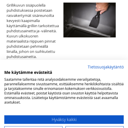
Grillikuvun sisäpuolella
puhdistuksessa poistetaan
rasvakertymät sisäreunoilta
kevyesti kaapimalla
käyttämällä grilliin tarkoitettua
puhdistusainetta ja -välineitä.
Kuvun ulkokuoren
materiaalista riippuen pinnat
puhdistetaan pehmeällä
liinalla, johon on suihkutettu
puhdistusainetta.
Tietosuojakäytäntö
Grillin ulkokuorien,
Me käytämme evästeitä
säätöpaneelin ja pöytätasojen
Saatamme tallentaa niitä analysoidaksemme vierailijatietoja,
puhdistukseen käytetään
parannellaksemme sivustoamme, esittääksemme henkilökohtaista sisältöä
materiaalista riippuen niihin
ja tarjotaksemme sinulle erinomaisen kokemuksen verkkosivustolla.
sopivaa puhdistusainetta ja
Estämällä evästeet, poistat käytöstä osan sivuston käyttöä helpottavista
välineitä.
ominaisuuksista. Lisätietoja käyttämistämme evästeistä saat avaamalla
asetukset.
Hyväksy kaikki