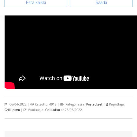
Estä kaikki
Säädä
06/04/2022
|
Katsottu: 4918
|
Kategoriassa:
Postaukset
|
Kirjoittaja:
Grilli-pimu
|
Muokkaaja:
Grilli-ukko
at 25/05/2022