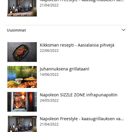
21/04/2022
Uusimmat
Kikkoman resepti - Aasialaisia pihvejä
22/06/2022
Juhannuksena grillataan!
14/06/2022
Napoleon SIZZLE ZONE infrapunapoltin
24/05/2022
Napoleon Freestyle - kaasugrillauksen vapaa tyyli
21/04/2022