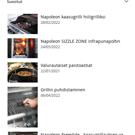
Suositut
Napoleon kaasugrilli hiiligrilliksi
28/02/2022
Napoleon SIZZLE ZONE infrapunapoltin
24/05/2022
Valurautaiset paistoastiat
22/01/2021
Grillin puhdistaminen
06/04/2022
Napoleon Freestyle - kaasugrillauksen vapaa tyyli