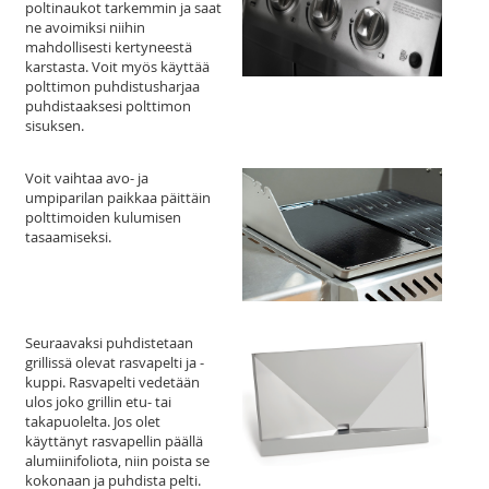
poltinaukot tarkemmin ja saat
ne avoimiksi niihin
mahdollisesti kertyneestä
karstasta. Voit myös käyttää
polttimon puhdistusharjaa
puhdistaaksesi polttimon
sisuksen.
Voit vaihtaa avo- ja
umpiparilan paikkaa päittäin
polttimoiden kulumisen
tasaamiseksi.
Seuraavaksi puhdistetaan
grillissä olevat rasvapelti ja -
kuppi. Rasvapelti vedetään
ulos joko grillin etu- tai
takapuolelta. Jos olet
käyttänyt rasvapellin päällä
alumiinifoliota, niin poista se
kokonaan ja puhdista pelti.