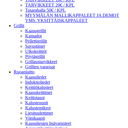
TARVIKKEET 20€ / KPL
Tasarahalla 50€ / KPL
MYYMÄLÄN MALLIKAPPALEET JA DEMOT
YMS. YKSITTÄISKAPPALEET
Grillit
Kaasugrillit
Kamadot
Pellettigrillit
Savustimet
Ulkokeittiöt
Pöytägrillit
Grillaustarvikkeet
Grillien varaosat
Ruoanlaitto
Kaasuliedet
Induktioliedet
Keittiökalusteet
Kaasukeittimet
Keittotasot
Kalusteuunit
Kalustemikrot
Liesituulettimet
Viinikaapit
Kaasuliesien lisävarusteet