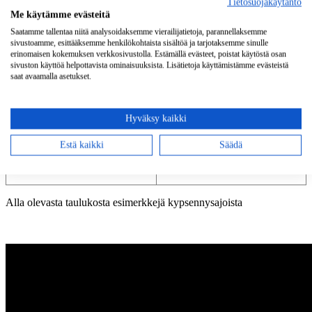
Tietosuojakäytäntö
sisätiloista.
Me käytämme evästeitä
Saatamme tallentaa niitä analysoidaksemme vierailijatietoja, parannellaksemme
sivustoamme, esittääksemme henkilökohtaista sisältöä ja tarjotaksemme sinulle
erinomaisen kokemuksen verkkosivustolla. Estämällä evästeet, poistat käytöstä osan
sivuston käyttöä helpottavista ominaisuuksista. Lisätietoja käyttämistämme evästeistä
saat avaamalla asetukset.
SIZZLE ZONE™
sivupolttimoihin saa
lisävarusteena
tuulisuojan
Hyväksy kaikki
varrastikuilla, tämä lisävaruste
monipuolistaa grillin
Estä kaikki
Säädä
sivupolttimen käyttöä.
Alla olevasta taulukosta esimerkkejä kypsennysajoista