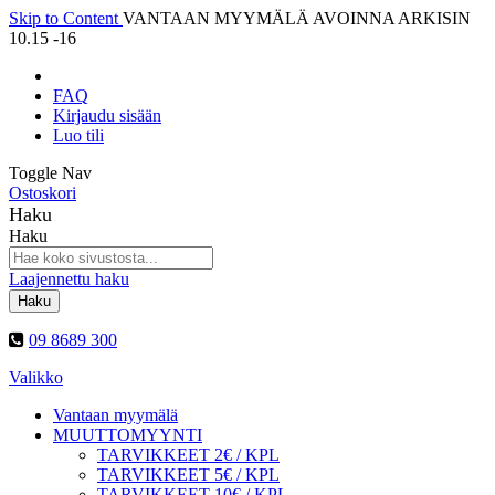
Skip to Content
VANTAAN MYYMÄLÄ AVOINNA ARKISIN
10.15 -16
FAQ
Kirjaudu sisään
Luo tili
Toggle Nav
Ostoskori
Haku
Haku
Laajennettu haku
Haku
09 8689 300
Valikko
Vantaan myymälä
MUUTTOMYYNTI
TARVIKKEET 2€ / KPL
TARVIKKEET 5€ / KPL
TARVIKKEET 10€ / KPL