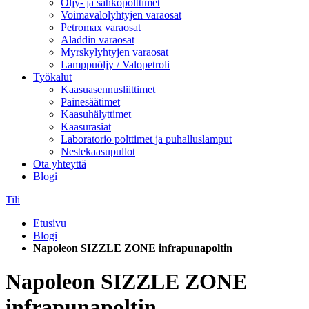
Öljy- ja sähköpolttimet
Voimavalolyhtyjen varaosat
Petromax varaosat
Aladdin varaosat
Myrskylyhtyjen varaosat
Lamppuöljy / Valopetroli
Työkalut
Kaasuasennusliittimet
Painesäätimet
Kaasuhälyttimet
Kaasurasiat
Laboratorio polttimet ja puhalluslamput
Nestekaasupullot
Ota yhteyttä
Blogi
Tili
Etusivu
Blogi
Napoleon SIZZLE ZONE infrapunapoltin
Napoleon SIZZLE ZONE
infrapunapoltin