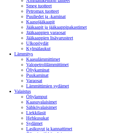
Ammattikeittiön laitteet
Smeg tuotteet
Petromax tuotteet
Puuliedet ja -kaminat
Kaasujääkaapit
Jääkaapit ja jääkaappipakastimet
Jääkaappien varaosat
Jääkaappien lisävarusteet
Ulkopöydät
Kylmälaukut
Lämmitys
Kaasulämmittimet
Valopetrolilämmittimet
Öljykaminat
Puukaminat
Varaosat
Lämmittimien sydämet
Valaistus
Öljylamput
Kaasuvalaisimet
Sähkövalaisimet
Liekkilasit
Hehkusukat
Sydämet
Lasikuvut ja kannattimet