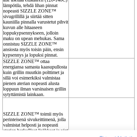
lämpötila, tehdä lihan pinnat
nopeasti SIZZLE ZONE™
sivugrillillä ja siirtää sitten
kauniilla pinnalla varustetut pihvit
kuvun alle hitaaseen
loppukypsennykseen, jolloin
maku on upean mehukas. Sama
onnistuu SIZZLE ZONE™
ansiosta myös toisin päin, ensin
kypsennys ja lopuksi pinnat.
SIZZLE ZONE™ ottaa
energiansa samasta kaasupullosta
kuin grillin muutkin polttimet ja
sillä voi esimerkiksi valmistaa
pienen aterian nopeasti alusta
loppuun ilman varsinaisen grillin
sytyttämistä lainkaan.
SIZZLE ZONE™ toimii myös
perinteisenä sivukeittimenä, jolla
valmistat helposti ja nopeasti
aterian herkulliset lisäkkeet ja viet
käryävät paistokset pois