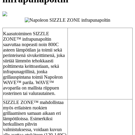
Kaasutoiminen SIZZLE
ZONE™ infrapunapoltin
saavuttaa nopeasti noin 800C
asteen lämpötilan ja toimii sekä
perinteisenä sivukeittimenä, joka
siirtää lämmön tehokkaasti
polttimesta keittoastiaan, sekä
infrapunagrillinä, jonka
grillauspintana toimii Napoleon
WAVE™ parila. WAVE™
avoparila on mallista riippuen
rosterinen tai valurautainen.
SIZZLE ZONE™ mahdollistaa
myös erilaisten ruokien
grillaamisen samaan aikaan eri
lämpötiloissa. Esimerkiksi
herkullisen pihvin
valmistuksessa, voidaan kuvun
alle asettaa etukäteen (120-140C)