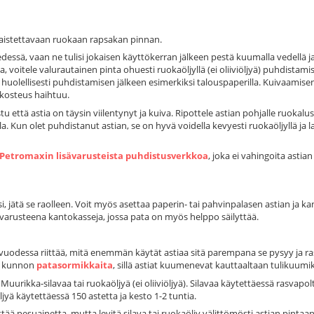
a paistettavaan ruokaan rapsakan pinnan.
vedessä, vaan ne tulisi jokaisen käyttökerran jälkeen pestä kuumalla vedellä ja 
, voitele valurautainen pinta ohuesti ruokaöljyllä (ei oliiviöljyä) puhdistami
ta huolellisesti puhdistamisen jälkeen esimerkiksi talouspaperilla. Kuivaamise
a kosteus haihtuu.
että astia on täysin viilentynyt ja kuiva. Ripottele astian pohjalle ruokalus
a. Kun olet puhdistanut astian, se on hyvä voidella kevyesti ruokaöljyllä ja 
Petromaxin lisävarusteista puhdistusverkkoa
, joka ei vahingoita astian
nsi, jätä se raolleen. Voit myös asettaa paperin- tai pahvinpalasen astian ja ka
sävarusteena kantokasseja, jossa pata on myös helppo säilyttää.
 vuodessa riittää, mitä enemmän käytät astiaa sitä parempana se pysyy ja ra
än kunnon
patasormikkaita
, sillä astiat kuumenevat kauttaaltaan tulikuumik
uurikka-silavaa tai ruokaöljyä (ei oliiviöljyä). Silavaa käytettäessä rasvapo
ljyä käytettäessä 150 astetta ja kesto 1-2 tuntia.
ää pesuainetta, mutta levitä silava tai ruokaöljy välittömösti astian pintaa