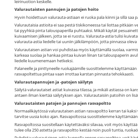
leirinuotion keskelle.
Valurautaisten pannujen ja patojen hoito
Hyvin hoidettuun valurauta-astiaan ei ruoka pala kiinni ja sillä sa
Valurautaisia astioita ei saa pestä tiskikoneessa tai liottaa pitkään 
tai pyyhkiä pinta talouspaperilla puhtaaksi. Mikäli käytät pesuainetta
kuivaamisen jälkeen, jotta se ei ruostu. Valurauta-astia tulisi kuiva
valurauta-astia liedelle tai uuniin jälkilämpöön, jotta pinnassa olev
Valurautaisen astian voi puhdistaa myös käyttämällä suolaa, varmistu 
karkeaa suolaa ja hankaa pintaa kuivan liinan tai talouspaperin avull
liedelle kuumenemaan hetkeksi.
Palaneelle ja pinttyneelle ruokajäämille suosittelemme käyttämään
rasvapoltettua pintaa vaan irrottaa karstan pinnasta tehokkaasti.
Valurautapannujen ja -patojen säilytys
Säilytä valurautaiset astiat kuivassa tilassa, ja mikäli astiassa on ka
antaen ilman kiertää säilytyksen ajan. Valurautaisiin patoihin on li
Valurautaisten patojen ja pannujen rasvapoltto
Normaalikäytössä valurautaisen astian rasvapoltto kerran tai kaksi
tarvitse uusia koko ajan. Rasvapoltossa suosittelemme käyttämä
Rasvapoltossa suositellaan käytettäväksi silavaa, voit myös käyttää M
tulee olla 250 astetta ja rasvapoltto kestää noin puoli tuntia, ruokaö
Puhdista valurautainen astia kunnolla ennen rasvapolttoa, voit käytt