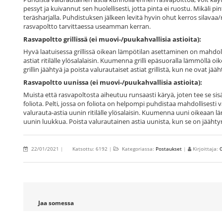
pessyt ja kuivannut sen huolellisesti, jotta pinta ei ruostu. Mikäli
teräsharjalla. Puhdistuksen jälkeen levitä hyvin ohut kerros silavaa/
rasvapoltto tarvittaessa useamman kerran.
Rasvapoltto grillissä (ei muovi-/puukahvallisia astioita):
Hyvä laatuisessa grillissä oikean lämpötilan asettaminen on mahdoll
astiat ritilälle ylösalalaisin. Kuumenna grilli epäsuoralla lämmöllä o
grillin jäähtyä ja poista valurautaiset astiat grillistä, kun ne ovat j
Rasvapoltto uunissa (ei muovi-/puukahvallisia astioita):
Muista että rasvapoltosta aiheutuu runsaasti käryä, joten tee se sisä
foliota. Pelti, jossa on foliota on helpompi puhdistaa mahdollisesti 
valurauta-astia uunin ritilälle ylösalaisin. Kuumenna uuni oikeaan l
uunin luukkua. Poista valurautainen astia uunista, kun se on jäähty
22/01/2021
|
Katsottu: 6192
|
Kategoriassa:
Postaukset
|
Kirjoittaja:
G
Jaa somessa