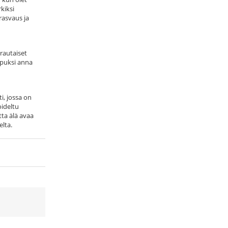
kiksi
rasvaus ja
rautaiset
Lopuksi anna
i, jossa on
oideltu
tta älä avaa
elta.