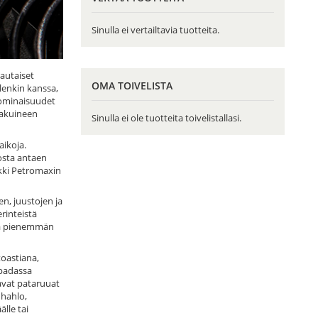
Sinulla ei vertailtavia tuotteita.
rautaiset
OMA TOIVELISTA
lenkin kanssa,
n ominaisuudet
makuineen
Sinulla ei ole tuotteita toivelistallasi.
aikoja.
osta antaen
ikki Petromaxin
en, juustojen ja
rinteistä
paa pienemmän
toastiana,
 padassa
tavat pataruuat
 hahlo,
lle tai