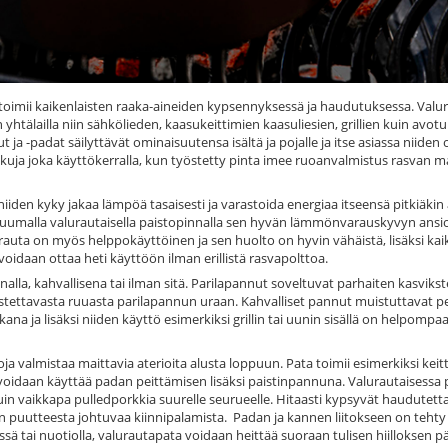
ka toimii kaikenlaisten raaka‐aineiden kypsennyksessä ja haudutuksessa. Valu
tälailla niin sähkölieden, kaasukeittimien kaasuliesien, grillien kuin avotu
 ja -padat säilyttävät ominaisuutensa isältä ja pojalle ja itse asiassa niide
ja joka käyttökerralla, kun työstetty pinta imee ruoanvalmistus rasvan 
iden kyky jakaa lämpöä tasaisesti ja varastoida energiaa itseensä pitkiäkin 
kuumalla valurautaisella paistopinnalla sen hyvän lämmönvarauskyvyn ansi
lurauta on myös helppokäyttöinen ja sen huolto on hyvin vähäistä, lisäksi ka
e voidaan ottaa heti käyttöön ilman erillistä rasvapolttoa.
nnalla, kahvallisena tai ilman sitä. Parilapannut soveltuvat parhaiten kasvikst
stettavasta ruuasta parilapannun uraan. Kahvalliset pannut muistuttavat pe
ana ja lisäksi niiden käyttö esimerkiksi grillin tai uunin sisällä on helpom
ja valmistaa maittavia aterioita alusta loppuun. Pata toimii esimerkiksi keit
voidaan käyttää padan peittämisen lisäksi paistinpannuna. Valurautaisessa
uin vaikkapa pulledporkkia suurelle seurueelle. Hitaasti kypsyvät haudutet
n puutteesta johtuvaa kiinnipalamista. Padan ja kannen liitokseen on tehty
ä tai nuotiolla, valurautapata voidaan heittää suoraan tulisen hiilloksen pää