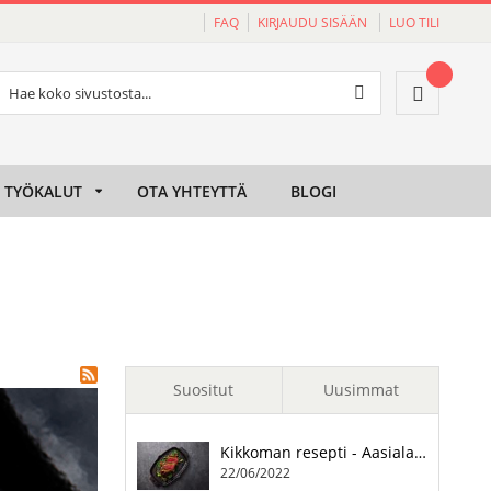
FAQ
KIRJAUDU SISÄÄN
LUO TILI
Haku
Ostoskori
Haku
TYÖKALUT
OTA YHTEYTTÄ
BLOGI
Suositut
Uusimmat
Napoleon kaasugrilli hiiligrilliksi
Kikkoman resepti - Aasialaisia pihvejä
28/02/2022
22/06/2022