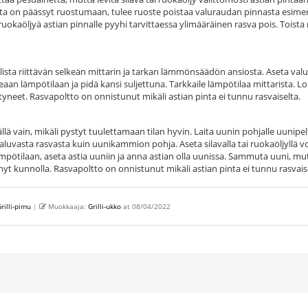
 pinta on päässyt ruostumaan, tulee ruoste poistaa valuraudan pinnasta esimer
ruokaöljyä astian pinnalle pyyhi tarvittaessa ylimääräinen rasva pois. Toista 
ista riittävän selkeän mittarin ja tarkan lämmönsäädön ansiosta. Aseta valu
ikeaan lämpötilaan ja pidä kansi suljettuna. Tarkkaile lämpötilaa mittarista. 
äähtyneet. Rasvapoltto on onnistunut mikäli astian pinta ei tunnu rasvaiselta.
llä vain, mikäli pystyt tuulettamaan tilan hyvin. Laita uunin pohjalle uunipelt
valuvasta rasvasta kuin uunikammion pohja. Aseta silavalla tai ruokaöljyllä v
ämpötilaan, aseta astia uuniin ja anna astian olla uunissa. Sammuta uuni, mu
nyt kunnolla. Rasvapoltto on onnistunut mikäli astian pinta ei tunnu rasvais
rilli-pimu
|
Muokkaaja:
Grilli-ukko
at 08/04/2022