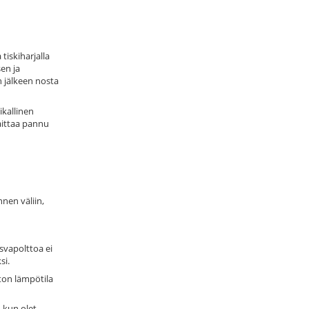
tiskiharjalla
sen ja
n jälkeen nosta
ikallinen
laittaa pannu
nnen väliin,
svapolttoa ei
si.
lton lämpötila
n kun olet