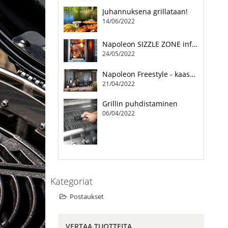
Juhannuksena grillataan!
Napoleon SIZZLE ZONE infrapunapoltin
24/05/2022
14/06/2022
Valurautaiset paistoastiat
Napoleon SIZZLE ZONE infrapunapoltin
22/01/2021
24/05/2022
Grillin puhdistaminen
Napoleon Freestyle - kaasugrillauksen vapaa tyyli
06/04/2022
21/04/2022
Grillin puhdistaminen
06/04/2022
Napoleon Freestyle - kaasugrillauksen vapaa tyyli
21/04/2022
Kategoriat
Postaukset
VERTAA TUOTTEITA