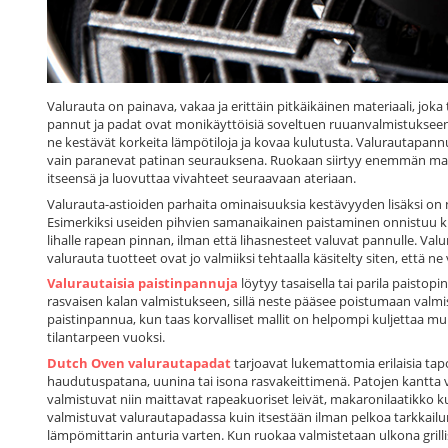
Valurauta on painava, vakaa ja erittäin pitkäikäinen materiaali, jo
pannut ja padat ovat monikäyttöisiä soveltuen ruuanvalmistukseen yh
ne kestävät korkeita lämpötiloja ja kovaa kulutusta. Valurautapannut
vain paranevat patinan seurauksena. Ruokaan siirtyy enemmän maku
itseensä ja luovuttaa vivahteet seuraavaan ateriaan.
Valurauta-astioiden parhaita ominaisuuksia kestävyyden lisäksi on ni
Esimerkiksi useiden pihvien samanaikainen paistaminen onnistuu 
lihalle rapean pinnan, ilman että lihasnesteet valuvat pannulle. Va
valurauta tuotteet ovat jo valmiiksi tehtaalla käsitelty siten, että n
Valurautaisia paistinpannuja
löytyy tasaisella tai parila paistopi
rasvaisen kalan valmistukseen, sillä neste pääsee poistumaan valmi
paistinpannua, kun taas korvalliset mallit on helpompi kuljettaa muk
tilantarpeen vuoksi.
Dutch Oven valurautapadat
tarjoavat lukemattomia erilaisia tapo
haudutuspatana, uunina tai isona rasvakeittimenä. Patojen kantta 
valmistuvat niin maittavat rapeakuoriset leivät, makaronilaatikko k
valmistuvat valurautapadassa kuin itsestään ilman pelkoa tarkkailu
lämpömittarin anturia varten. Kun ruokaa valmistetaan ulkona grilliss