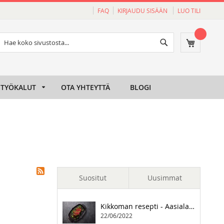
FAQ
KIRJAUDU SISÄÄN
LUO TILI
Haku
Ostoskori
Haku
TYÖKALUT
OTA YHTEYTTÄ
BLOGI
Suositut
Uusimmat
Napoleon kaasugrilli hiiligrilliksi
Kikkoman resepti - Aasialaisia pihvejä
28/02/2022
22/06/2022