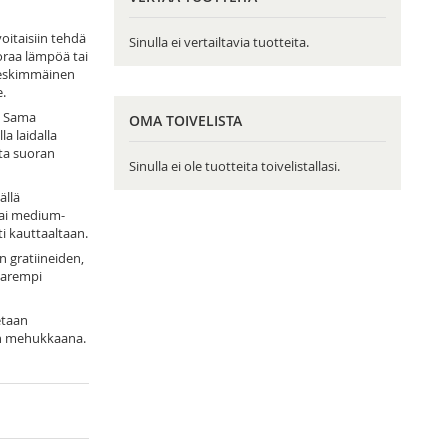
oitaisiin tehdä
Sinulla ei vertailtavia tuotteita.
uoraa lämpöä tai
 keskimmäinen
e.
n. Sama
OMA TOIVELISTA
la laidalla
sta suoran
Sinulla ei ole tuotteita toivelistallasi.
ällä
tai medium-
i kauttaaltaan.
n gratiineiden,
parempi
etaan
avan mehukkaana.