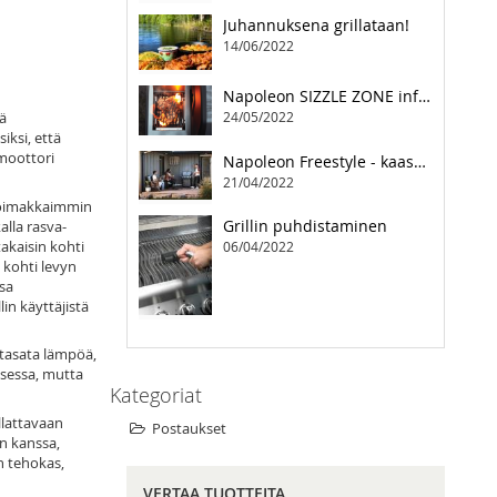
Juhannuksena grillataan!
Napoleon SIZZLE ZONE infrapunapoltin
24/05/2022
14/06/2022
Valurautaiset paistoastiat
Napoleon SIZZLE ZONE infrapunapoltin
22/01/2021
tä
24/05/2022
iksi, että
Grillin puhdistaminen
smoottori
Napoleon Freestyle - kaasugrillauksen vapaa tyyli
06/04/2022
21/04/2022
 voimakkaimmin
Grillin puhdistaminen
alla rasva-
akaisin kohti
06/04/2022
 kohti levyn
Napoleon Freestyle - kaasugrillauksen vapaa tyyli
ssa
21/04/2022
in käyttäjistä
 tasata lämpöä,
uksessa, mutta
Kategoriat
llattavaan
Postaukset
n kanssa,
än tehokas,
VERTAA TUOTTEITA