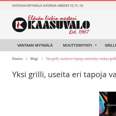
Skip
VANTAAN MYYMÄLÄ AVOINNA ARKISIN 10.15 -16
to
Content
VANTAAN MYYMÄLÄ
MUUTTOMYYNTI
GRILL
Etusivu
Blogi
Yksi grilli, useita eri tapoja valmistaa ruokaa grill
Yksi grilli, useita eri tapoja 