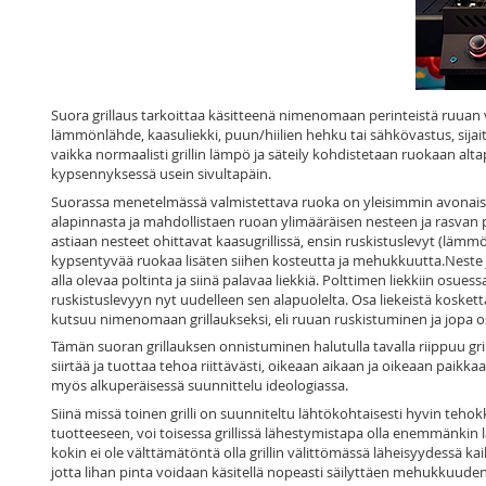
Suora grillaus tarkoittaa käsitteenä nimenomaan perinteistä ruuan va
lämmönlähde, kaasuliekki, puun/hiilien hehku tai sähkövastus, sijaits
vaikka normaalisti grillin lämpö ja säteily kohdistetaan ruokaan alt
kypsennyksessä usein sivultapäin.
Suorassa menetelmässä valmistettava ruoka on yleisimmin avonaisen 
alapinnasta ja mahdollistaen ruoan ylimääräisen nesteen ja rasvan po
astiaan nesteet ohittavat kaasugrillissä, ensin ruskistuslevyt (lämm
kypsentyvää ruokaa lisäten siihen kosteutta ja mehukkuutta.Neste 
alla olevaa poltinta ja siinä palavaa liekkiä. Polttimen liekkiin os
ruskistuslevyyn nyt uudelleen sen alapuolelta. Osa liekeistä kosketta
kutsuu nimenomaan grillaukseksi, eli ruuan ruskistuminen ja jopa osit
Tämän suoran grillauksen onnistuminen halutulla tavalla riippuu gri
siirtää ja tuottaa tehoa riittävästi, oikeaan aikaan ja oikeaan paikka
myös alkuperäisessä suunnittelu ideologiassa.
Siinä missä toinen grilli on suunniteltu lähtökohtaisesti hyvin teh
tuotteeseen, voi toisessa grillissä lähestymistapa olla enemmänk
kokin ei ole välttämätöntä olla grillin välittömässä läheisyydessä kaik
jotta lihan pinta voidaan käsitellä nopeasti säilyttäen mehukkuuden