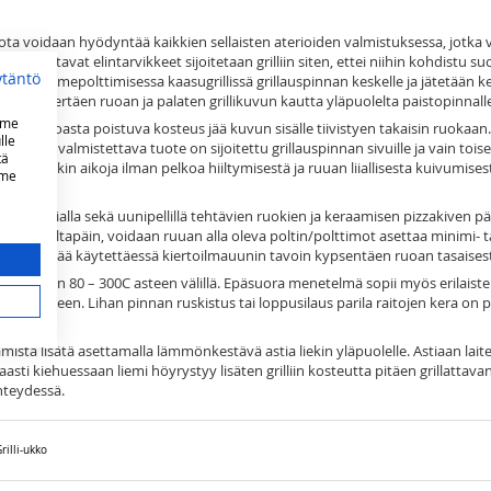
jota voidaan hyödyntää kaikkien sellaisten aterioiden valmistuksessa, jotka v
almistettavat elintarvikkeet sijoitetaan grilliin siten, ettei niihin kohdistu s
ytäntö
iksi kolmepolttimisessa kaasugrillissä grillauspinnan keskelle ja jätetään
timoista kiertäen ruoan ja palaten grillikuvun kautta yläpuolelta paistopinnall
mme
tavoin. Ruoasta poistuva kosteus jää kuvun sisälle tiivistyen takaisin ruokaa
lle
issa, kun valmistettava tuote on sijoitettu grillauspinnan sivuille ja vain toisel
tä
a pitkiäkin aikoja ilman pelkoa hiiltymisestä ja ruuan liiallisesta kuivumise
mme
paistoastialla sekä uunipellillä tehtävien ruokien ja keraamisen pizzakiven pä
n myös altapäin, voidaan ruuan alla oleva poltin/polttimot asettaa minimi- 
 menetelmää käytettäessä kiertoilmauunin tavoin kypsentäen ruoan tasaisest
isesti noin 80 – 300C asteen välillä. Epäsuora menetelmä sopii myös erilaiste
ennykseen. Lihan pinnan ruskistus tai loppusilaus parila raitojen kera on 
ä lisätä asettamalla lämmönkestävä astia liekin yläpuolelle. Astiaan lait
 hitaasti kiehuessaan liemi höyrystyy lisäten grilliin kosteutta pitäen grillatt
yhteydessä.
rilli-ukko