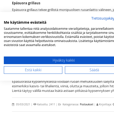
Epäsuora grillaus
Epäsuora grillaus tekee grillistä monipuolisen ruoanlaitto välineen, 
perinteisesti uunissa. Epäsuorasta grillauksesta on kyse silloin, kun v
Tietosuojakä
niihin kohdistuu suoraa lämpöä vain vähän. Ruoka asetetaan esimerk
Me käytämme evästeitä
poltin sytyttämättä. Tällöin lämpö tulee grillin sivuilla olevista polt
Saatamme tallentaa niitä analysoidaksemme vierailijatietoja, parannellakse
Kuvun oikean muotoilun ansiosta, grilli toimii siis kiertoilmauunin 
sivustoamme, esittääksemme henkilökohtaista sisältöä ja tarjotaksemme sinu
tekniikka toimii myös kaksi-, neljä-, viisi- ja kuusipolttimoisissa malle
erinomaisen kokemuksen verkkosivustolla. Estämällä evästeet, poistat käytös
olevat polttimot ovat päällä. Näin toimien voidaan kypsennystä jatka
osan sivuston käyttöä helpottavista ominaisuuksista. Lisätietoja käyttämistä
lämmön vaikutuksesta.
evästeistä saat avaamalla asetukset.
Epäsuora tekniikka toimii hyvin, esimerkiksi erilaisten pataruokien, 
valmistettavien ruokien kypsennyksessä. Mikäli lisälämpöä tarvitaa
teholle tarpeen mukaan. Oikein suunniteltu grilli toimii epäsuoraa
Hyväksy kaikki
Hyvässä grillissä voidaan lämpötilaa kuvun sisällä säätää varsin tasa
Estä kaikki
Säädä
laatikkoruokien ja suurempien lihatuotteiden hitaampaan loppukyps
suorittaa suoraa grillausta hyväksi käyttäen.
Epäsuorassa kypsennyksessä voidaan ruoan mehukkuuden säilyttämist
esimerkiksi kasvis- tai lihalientä, viiniä, olutta ja mausteita, jolloin
Lientä täytyy välillä muistaa lisätä astiaan pitkässä kypsennyksen 
05/03/2021
|
Katsottu: 2411
|
Kategoriassa:
Postaukset
|
Kirjoittaja:
G