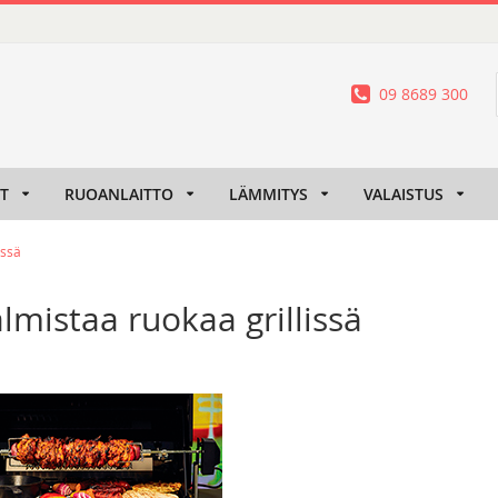
09 8689 300
IT
RUOANLAITTO
LÄMMITYS
VALAISTUS
issä
valmistaa ruokaa grillissä