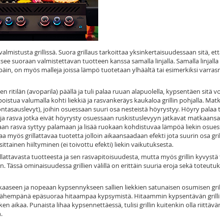
lmistusta grillissä. Suora grillaus tarkoittaa yksinkertaisuudessaan sitä, et
ee suoraan valmistettavan tuotteen kanssa samalla linjalla. Samalla linjalla s
apäin, on myös malleja joissa lämpö tuotetaan ylhäältä tai esimerkiksi varra
ritilän (avoparila) päällä ja tuli palaa ruuan alapuolella, kypsentäen sitä
istua valumalla kohti liekkiä ja rasvankeräys kaukaloa grillin pohjalla. Matk
öntasauslevyt), joihin osuessaan suuri osa nesteistä höyrystyy. Höyry palaa t
ja rasva jotka eivät höyrysty osuessaan ruskistuslevyyn jatkavat matkaansa
uessaan rasva syttyy palamaan ja lisää ruokaan kohdistuvaa lämpöä liekin osue
a myös grillattavaa tuotetta jolloin aikaansaadaan efekti jota suurin osa grill
tainen hiiltyminen (ei toivottu efekti) liekin vaikutuksesta.
llattavasta tuotteesta ja sen rasvapitoisuudesta, mutta myös grillin kyvystä
an. Tässä ominaisuudessa grillien välillä on erittäin suuria eroja sekä toteut
okkaaseen ja nopeaan kypsennykseen sallien liekkien satunaisen osumisen gri
in lähempänä epäsuoraa hitaampaa kypsymistä. Hitaammin kypsentävän grilli
en aikaa. Punaista lihaa kypsennettäessä, tulisi grillin kuitenkin olla riittäv
.